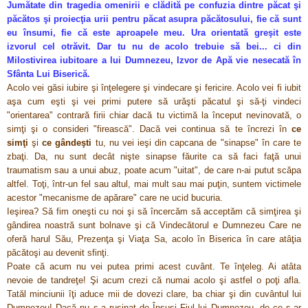
Jumătate din tragedia omenirii e clădită pe confuzia dintre păcat şi
păcătos şi proiecţia urii pentru păcat asupra păcătosului, fie că sunt
eu însumi, fie că este aproapele meu. Ura orientată greşit este
izvorul cel otrăvit. Dar tu nu de acolo trebuie să bei... ci din
Milostivirea iubitoare a lui Dumnezeu, Izvor de Apă vie nesecată în
Sfânta Lui Biserică.
Acolo vei găsi
iubire
şi
înţelegere
şi
vindecare
şi
fericire
. Acolo vei fi iubit
aşa cum eşti şi vei primi
putere să urăşti păcatul
şi
să-ţi vindeci
"orientarea" contrară firii
chiar dacă tu victimă la început nevinovată, o
simţi şi o consideri "firească".
Dacă vei continua să te încrezi în
ce
simţi
şi
ce gândeşti
tu, nu vei ieşi din capcana de "sinapse" în care te
zbaţi
. Da, nu
sunt
decât nişte
sinapse făurite ca să faci faţă unui
traumatism sau a unui abuz
,
poate acum "uitat", de care n-ai putut scăpa
altfel. Toţi, într-un fel sau altul, mai mult sau mai puţin, suntem victimele
acestor "mecanisme de apărare" care ne ucid bucuria.
Ieşirea?
Să fim oneşti cu noi
şi să încercăm
să acceptăm că simţirea şi
gândirea noastră sunt bolnave
şi
că Vindecătorul e Dumnezeu
Care ne
oferă harul Său, Prezenţa şi Viaţa Sa, acolo în Biserica în care atâţia
păcătoşi au devenit sfinţi.
Poate că acum nu vei putea primi acest cuvânt. Te înţeleg. Ai atâta
nevoie de tandreţe! Şi acum crezi că numai acolo şi astfel o poţi afla.
Tatăl minciunii îţi aduce mii de dovezi clare, ba chiar şi din cuvântul lui
Dumnezeu! Dacă nu s-a ruşinat de Însuşi Fiul lui Dumnezeu, de ce s-ar