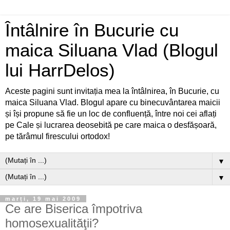
Întâlnire în Bucurie cu
maica Siluana Vlad (Blogul
lui HarrDelos)
Aceste pagini sunt invitația mea la întâlnirea, în Bucurie, cu
maica Siluana Vlad. Blogul apare cu binecuvântarea maicii
și își propune să fie un loc de confluență, între noi cei aflați
pe Cale și lucrarea deosebită pe care maica o desfășoară,
pe tărâmul firescului ortodox!
▼
▼
marți, 19 mai 2009
Ce are Biserica împotriva
homosexualităţii?