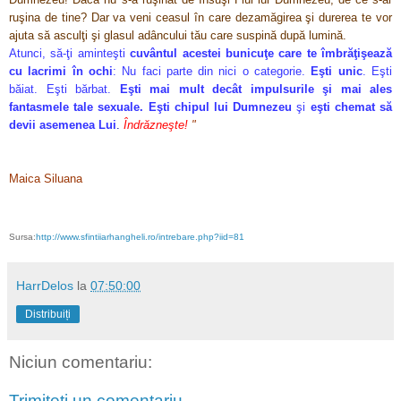
ruşina de tine? Dar va veni ceasul în care dezamăgirea şi durerea te vor
ajuta să asculţi şi glasul adâncului tău care suspină după lumină.
Atunci, să-ţi aminteşti
cuvântul acestei bunicuţe care te îmbrăţişează
cu lacrimi în ochi
:
Nu faci parte din nici o categorie.
Eşti unic
. Eşti
băiat. Eşti bărbat.
Eşti mai mult decât impulsurile şi mai ales
fantasmele tale sexuale.
Eşti chipul lui Dumnezeu
şi
eşti chemat să
devii asemenea Lui
.
Îndrăzneşte!
"
Maica Siluana
Sursa:
http://www.sfintiiarhangheli.ro/intrebare.php?iid=81
HarrDelos
la
07:50:00
Distribuiți
Niciun comentariu:
Trimiteți un comentariu