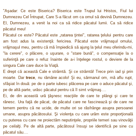
"
Aşadar:
Ce este Biserica?
Biserica este Trupul lui Hristos
,
Fiul lui
Dumnezeu Cel Întrupat, Care S-a făcut om ca omul să devină Dumnezeu.
El, Dumnezeu, a venit la noi ca să ridice păcatul lumii. Ca să ridice
păcatul meu!
Păcatul ce este?
Păcatul este „ratarea ţintei", ratarea ţelului pentru care
am fost adus la existenţă: fericirea.
Păcatul este vrăjmaşul omului,
vrăjmaşul meu, pentru că
mă împiedică să ajung la ţelul meu oferindu-mi,
"la cerere", o plăcere,
o uşurare, o "stare bună", o compensaţie la o
suferinţă pe care o refuz înainte de a-i înţelege rostul, o deviere de la
singura Cale care duce la Viaţă.
E drept că
această Cale e strâmtă
.
Şi ce strâmtă! Trece prin iad şi prin
moarte. Dar
trece
, nu rămâne acolo! Şi eu,
sărmanul om
, mă aflu
rupt,
sfâşiat
în
două
: pe de o parte
iubesc plăcerea
pe care o aduce păcatul şi,
pe de altă parte,
urăsc păcatul
pentru că îl simt vrăjmaş....
Ei, de din această ură ţâşnesc reacţiile de care te plângi şi care te
rănesc.
Ura faţă de păcat,
de păcatul care ne fascinează şi de care ne
temem pentru că ne ucide, de multe ori
se răsfrânge asupra persoanei
umane, asupra păcătosului.
Şi
violenţa cu care urâm
este
proporţională
cu puterea cu care ne proiectăm neputinţele
, propriile temeri sau vinovăţii
pe ceilalţi. Pe de altă parte, păcătosul însuşi se identifică pe sine cu
păcatul său....