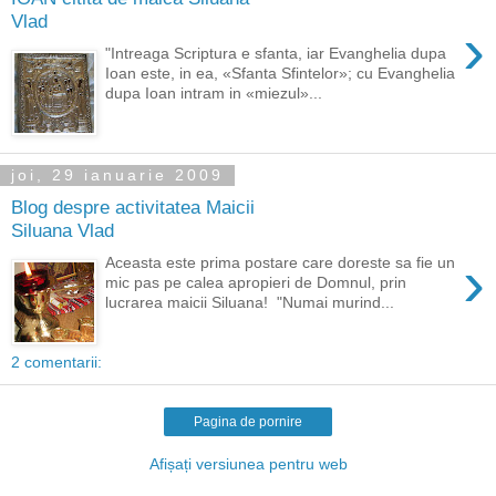
Vlad
›
"Intreaga Scriptura e sfanta, iar Evanghelia dupa
Ioan este, in ea, «Sfanta Sfintelor»; cu Evanghelia
dupa Ioan intram in «miezul»...
joi, 29 ianuarie 2009
Blog despre activitatea Maicii
Siluana Vlad
›
Aceasta este prima postare care doreste sa fie un
mic pas pe calea apropieri de Domnul, prin
lucrarea maicii Siluana! "Numai murind...
2 comentarii:
Pagina de pornire
Afișați versiunea pentru web