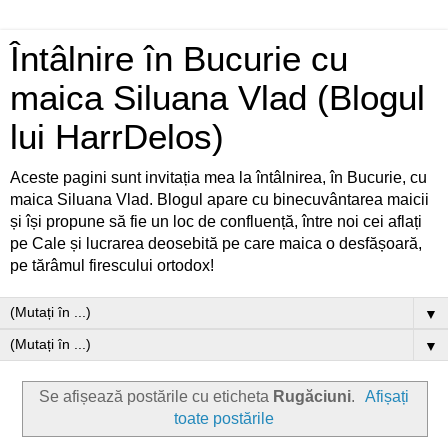
Întâlnire în Bucurie cu
maica Siluana Vlad (Blogul
lui HarrDelos)
Aceste pagini sunt invitația mea la întâlnirea, în Bucurie, cu
maica Siluana Vlad. Blogul apare cu binecuvântarea maicii
și își propune să fie un loc de confluență, între noi cei aflați
pe Cale și lucrarea deosebită pe care maica o desfășoară,
pe tărâmul firescului ortodox!
▼
▼
Se afișează postările cu eticheta
Rugăciuni
.
Afișați
toate postările