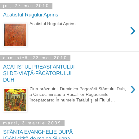
joi, 27 mai 2010
Acatistul Rugului Aprins
›
Acatistul Rugului Aprins
duminică, 23 mai 2010
ACATISTUL PREASFÂNTULUI
ŞI DE-VIAŢĂ-FĂCĂTORULUI
DUH
›
Ziua prăznuirii, Duminica Pogorârii Sfântului Duh,
a Cinzecimii sau a Rusaliilor Rugăciunile
începătoare: În numele Tatălui şi al Fiului ...
marți, 3 martie 2009
SFÂNTA EVANGHELIE DUPĂ
IOAN citită de maica Siluana