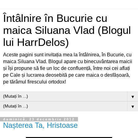
Întâlnire în Bucurie cu
maica Siluana Vlad (Blogul
lui HarrDelos)
Aceste pagini sunt invitația mea la întâlnirea, în Bucurie, cu
maica Siluana Vlad. Blogul apare cu binecuvântarea maicii
și își propune să fie un loc de confluență, între noi cei aflați
pe Cale și lucrarea deosebită pe care maica o desfășoară,
pe tărâmul firescului ortodox!
▼
▼
duminică, 23 decembrie 2012
Nașterea Ta, Hristoase