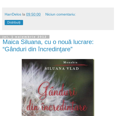
HarrDelos
la
09:50:00
Niciun comentariu:
Distribuiți
joi, 1 noiembrie 2012
Maica Siluana, cu o nouă lucrare:
“Gânduri din încredinţare”