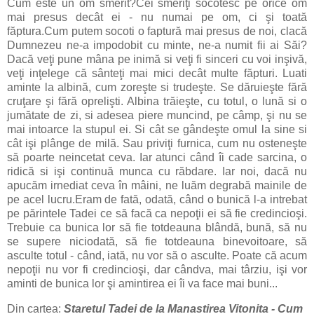
Cum este un om smerit?Cei smeriţi socotesc pe orice om
mai presus decât ei - nu numai pe om, ci şi toată
făptura.Cum putem socoti o faptură mai presus de noi, clacă
Dumnezeu ne-a impodobit cu minte, ne-a numit fii ai Săi?
Dacă veţi pune mâna pe inimă si veţi fi sinceri cu voi inşivă,
veţi inţelege că sânteţi mai mici decât multe făpturi. Luati
aminte la albină, cum zoreşte si trudeşte. Se dăruieşte fără
cruţare şi fără oprelişti. Albina trăieşte, cu totul, o lună si o
jumătate de zi, si adesea piere muncind, pe câmp, şi nu se
mai intoarce la stupul ei. Si cât se gândeşte omul la sine si
cât işi plânge de milă. Sau priviţi furnica, cum nu osteneşte
să poarte neincetat ceva. Iar atunci când îi cade sarcina, o
ridică si işi continuă munca cu răbdare. Iar noi, dacă nu
apucăm irnediat ceva în mâini, ne luăm degrabă mainile de
pe acel lucru.Eram de fată, odată, când o bunică l-a intrebat
pe părintele Tadei ce să facă ca nepoţii ei să fie credincioşi.
Trebuie ca bunica lor să fie totdeauna blândă, bună, să nu
se supere niciodată, să fie totdeauna binevoitoare, să
asculte totul - când, iată, nu vor să o asculte. Poate că acum
nepoţii nu vor fi credincioşi, dar cândva, mai târziu, işi vor
aminti de bunica lor şi amintirea ei îi va face mai buni...
Din cartea:
Staretul Tadei de la Manastirea Vitonita - Cum