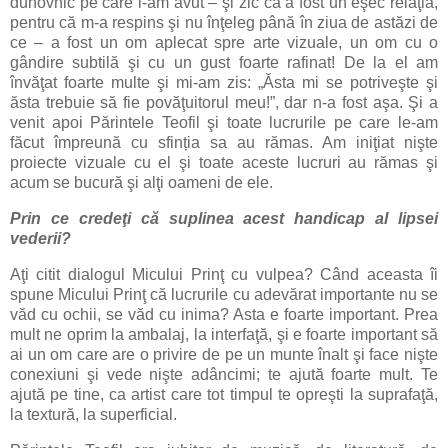
duhovnic pe care l-am avut – şi zic că a fost un eşec relaţia,
pentru că m-a respins şi nu înţeleg până în ziua de astăzi de
ce – a fost un om aplecat spre arte vizuale, un om cu o
gândire subtilă şi cu un gust foarte rafinat! De la el am
învăţat foarte multe şi mi-am zis: „Ăsta mi se potriveşte şi
ăsta trebuie să fie povăţuitorul meu!”, dar n-a fost aşa. Şi a
venit apoi Părintele Teofil şi toate lucrurile pe care le-am
făcut împreună cu sfinția sa au rămas. Am iniţiat nişte
proiecte vizuale cu el şi toate aceste lucruri au rămas şi
acum se bucură şi alţi oameni de ele.
Prin ce credeţi că suplinea acest handicap al lipsei
vederii?
Aţi citit dialogul Micului Prinţ cu vulpea? Când aceasta îi
spune Micului Prinţ că lucrurile cu adevărat importante nu se
văd cu ochii, se văd cu inima? Asta e foarte important. Prea
mult ne oprim la ambalaj, la interfaţă, şi e foarte important să
ai un om care are o privire de pe un munte înalt şi face nişte
conexiuni şi vede nişte adâncimi; te ajută foarte mult. Te
ajută pe tine, ca artist care tot timpul te opreşti la suprafaţă,
la textură, la superficial.