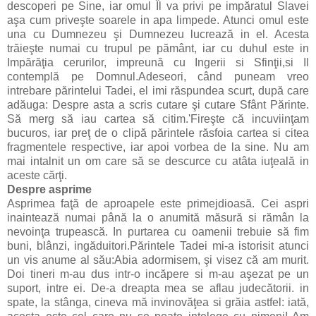
descoperi pe Sine, iar omul Îl va privi pe impăratul Slavei
aşa cum priveşte soarele in apa limpede. Atunci omul este
una cu Dumnezeu şi Dumnezeu lucrează in el. Acesta
trăieşte numai cu trupul pe pământ, iar cu duhul este in
Impărăţia cerurilor, impreună cu Ingerii si Sfinţii,si Il
contemplă pe Domnul.Adeseori, când puneam vreo
intrebare părintelui Tadei, el imi răspundea scurt, după care
adăuga: Despre asta a scris cutare şi cutare Sfânt Părinte.
Să merg să iau cartea să citim.'Fireşte că incuviinţam
bucuros, iar preţ de o clipă părintele răsfoia cartea si citea
fragmentele respective, iar apoi vorbea de la sine. Nu am
mai intalnit un om care să se descurce cu atâta iuţeală in
aceste cărţi.
Despre asprime
Asprimea faţă de aproapele este primejdioasă. Cei aspri
inaintează numai până la o anumită măsură si rămân la
nevoinţa trupească. In purtarea cu oamenii trebuie să fim
buni, blânzi, ingăduitori.Părintele Tadei mi-a istorisit atunci
un vis anume al său:Abia adormisem, şi visez că am murit.
Doi tineri m-­au dus intr-o incăpere si m-au aşezat pe un
suport, intre ei. De-a dreapta mea se aflau judecătorii. in
spate, la stânga, cineva mă invinovăţea si grăia astfel: iată,