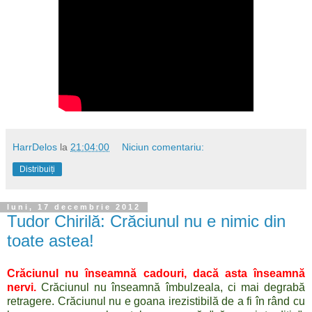
HarrDelos
la
21:04:00
Niciun comentariu:
Distribuiți
luni, 17 decembrie 2012
Tudor Chirilă: Crăciunul nu e nimic din
toate astea!
Crăciunul nu înseamnă cadouri, dacă asta înseamnă
nervi.
Crăciunul nu înseamnă îmbulzeala, ci mai degrabă
retragere. Crăciunul nu e goana irezistibilă de a fi în rând cu