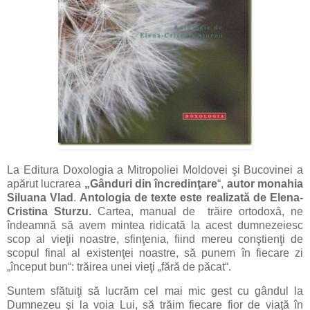
La Editura Doxologia a Mitropoliei Moldovei şi Bucovinei a
apărut lucrarea
„Gânduri din încredinţare
“,
autor monahia
Siluana Vlad
.
Antologia de texte este realizată de Elena-
Cristina Sturzu.
Cartea, manual de trăire ortodoxă, ne
îndeamnă să avem mintea ridicată la acest dumnezeiesc
scop al vieţii noastre, sfinţenia, fiind mereu conştienţi de
scopul final al existenţei noastre, să punem în fiecare zi
„început bun“: trăirea unei vieţi „fără de păcat“.
Suntem sfătuiţi să lucrăm cel mai mic gest cu gândul la
Dumnezeu şi la voia Lui, să trăim fiecare fior de viaţă în