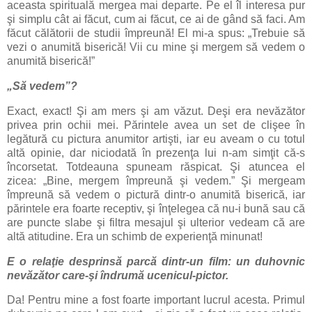
aceasta spirituală mergea mai departe. Pe el îl interesa pur
şi simplu cât ai făcut, cum ai făcut, ce ai de gând să faci. Am
făcut călătorii de studii împreună! El mi-a spus: „Trebuie să
vezi o anumită biserică! Vii cu mine şi mergem să vedem o
anumită biserică!”
„Să vedem”?
Exact, exact! Şi am mers şi am văzut. Deşi era nevăzător
privea prin ochii mei. Părintele avea un set de clişee în
legătură cu pictura anumitor artişti, iar eu aveam o cu totul
altă opinie, dar niciodată în prezenţa lui n-am simţit că-s
încorsetat. Totdeauna spuneam răspicat. Şi atuncea el
zicea: „Bine, mergem împreună şi vedem.” Şi mergeam
împreună să vedem o pictură dintr-o anumită biserică, iar
părintele era foarte receptiv, şi înţelegea că nu-i bună sau că
are puncte slabe şi filtra mesajul şi ulterior vedeam că are
altă atitudine. Era un schimb de experienţă minunat!
E o relaţie desprinsă parcă dintr-un film: un duhovnic
nevăzător care-şi îndrumă ucenicul-pictor.
Da! Pentru mine a fost foarte important lucrul acesta. Primul