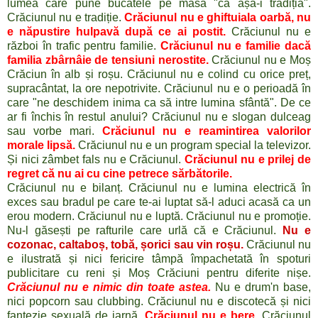
lumea care pune bucatele pe masă "că așa-i tradiția".
Crăciunul
nu e tradiție.
Crăciunul nu e ghiftuiala oarbă, nu
e năpustire hulpavă după ce ai postit.
Crăciunul nu e
război în trafic pentru familie.
Crăciunul nu e familie dacă
familia zbârnâie de tensiuni nerostite.
Crăciunul nu e Moș
Crăciun în alb și roșu. Crăciunul nu e colind cu orice preț,
supracâ
ntat, la ore nepotrivite. Crăciunul nu e o perioadă în
care "ne deschidem inima ca să intre lumina sfântă". De ce
ar fi închis în restul anului? Crăciunul nu e slogan dulceag
sau vorbe mari.
Crăciunul nu e reamintirea valorilor
morale lipsă.
Crăciunul nu e un program special la televizor.
Și nici zâmbet fals nu e Crăciunul.
Crăciunul nu e prilej de
regret că nu ai cu cine petrece sărbătorile.
Crăciunul nu e bilanț. Crăciunul nu e lumina electrică în
exces sau bradul pe care te-ai luptat să-l aduci acasă ca un
erou modern. Crăciunul nu e luptă. Crăciunul nu e promoție.
Nu-l găsești pe rafturile care urlă că e Crăciunul.
Nu e
cozonac, caltaboș, tobă, șorici sau vin roșu.
Crăciunul nu
e ilustrată și nici fericire tâmpă împachetată în spoturi
publicitare cu reni și Moș Crăciuni pentru diferite nișe.
Crăciunul nu e nimic din toate astea.
Nu e drum'n base,
nici popcorn sau clubbing. Crăciunul nu e discotecă și nici
fantezie sexuală de iarnă.
Crăciunul nu e bere.
Crăciunul