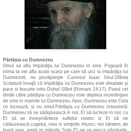
Părtăşia cu Dumnezeu
Omul va afla Impărăţia lui Dumnezeu in sine. Pogoară în
inima ta vei afla acolo scara pe care să urci la impărăţia lui
Dumnezeti, ne povăţuieşte Cuviosul Isaac Sirul.Sfânta
Scriptură Invaţă că Impărăţia lui Dumnezeu este dreptate şi
pace si bucurie intru Duhul Sfănt (Romani 14:17). Pasul cel
dintâi către părtăşia cu Dumnezeu este deplina incredinţare
de sine in mainile lui Dumnezeu. Apoi, Dumnezeu este Cela
ce lucrează, si nu omul.Părtăşia cu Dumnezeu inseamnă:
Dumnezeu să se sălăşluiască in noi, El să lucreze in noi; cu
El să se Inveşmânteze sufletul nostru si El să ne
călăuzească cugetul, voia si simţirile. Atunci, noi sântem, de
bună voie, armă in mâinile Sale El ne va mişca gândurile,