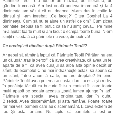
Părintele Teofil era iubitor de muzică, de literatură, de
gândire frumoasă. Am fost odată undeva împreună şi la 4
dimineaţa am văzut că nu doarme. M-am dus în chilie la
dânsul şi l-am întrebat: „Ce faceţi?” Citea Goethe! La 4
dimineaţa! Cum să nu te ajute un astfel de om? Cum zicea
părintele, trebuia să fii butuc ca să nu simţi ceva… Pe mine
m-a ajutat foarte mult şi am făcut o echipă foarte bună. N-am
simţit niciodată că părintele nu vede, dimpotrivă!
Ce credeţi că rămâne după Părintele Teofil?
Ar trebui să rămână faptul că Părintele Teofil Părăian nu era
un călugăr „tras la xerox”, că avea creativitate, că avea un fel
aparte de a fi, că avea curajul să aibă altă opinie decât un
sfânt, de exemplu! Cine mai îndrăzneşte astăzi să spună că
un sfânt, într-o anumită carte, nu are dreptate? Ei bine,
Părintele Teofil avea puterea aceasta, darul acesta şi credea
în pocăinţa făcută cu bucurie într-un context în care foarte
mulţi apasă pe pedala aceasta „toată lumea ajunge în iad”.
Părintele era special, avea originalitate, dar în duhul
Bisericii. Avea discernământ, şi asta rămâne. Foarte, foarte
rar mai vezi oameni care au discernământ. E ceva extrem de
rar. Şi asta rămâne. Nu faptul că părintele a fost un