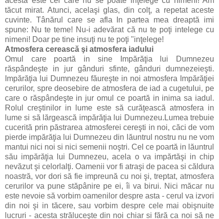
acesta este cel care nu se poate inţelege cu nimeni! Am
tăcut mirat. Atunci, acelaşi glas, din colţ, a repetat aceste
cuvinte. Tânărul care se afla In partea mea dreaptă imi
spune: Nu te teme! Nu-i adevărat că nu te poţi intelege cu
nimeni! Doar pe tine insuţi nu te poţi "inţelege!
Atmosfera cerească şi atmosfera
iadului
Omul care poartă in sine Impărăţia lui Dumnezeu
răspândeşte in jur gânduri sfinte, gânduri dumnezeieşti.
Impărăţia lui Dumnezeu făureşte in noi atmosfera Impărăţiei
cerurilor, spre deosebire de atmosfera de iad a cugetului, pe
care o răspândeşte in jur omul ce poartă in inima sa iadul.
Rolul creştinilor in lume este să curăţească atmosfera in
lume si să lărgească impărăţia lui Dumnezeu.Lumea trebuie
cucerită prin păstrarea atmosferei cereşti in noi, căci de vom
pierde impărăţia lui Dumnezeu din lăuntrul nostru nu ne vom
mantui nici noi si nici semenii noştri. Cel ce poartă in lăuntrul
său impărăţia lui Dumnezeu, acela o va impărtăşi in chip
nevăzut şi celor­lalţi. Oamenii vor fi atraşi de pacea si căldura
noastră, vor dori să fie impreună cu noi şi, treptat, atmosfera
cerurilor va pune stăpânire pe ei, îi va birui. Nici măcar nu
este nevoie să vorbim oamenilor despre asta - cerul va izvori
din noi şi in tăcere, sau vorbim despre cele mai obişnuite
lucruri - acesta străluceşte din noi chiar si fără ca noi să ne