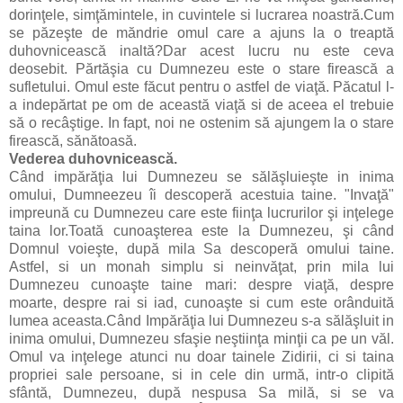
dorinţele, simţămintele, in cuvintele si lucrarea noastră.Cum
se păzeşte de măndrie omul care a ajuns la o treaptă
duhovnicească inaltă?Dar acest lucru nu este ceva
deosebit. Părtăşia cu Dumnezeu este o stare firească a
sufletului. Omul este făcut pentru o astfel de viaţă. Păcatul l-
a indepărtat pe om de această viaţă si de aceea el trebuie
să o recâştige. In fapt, noi ne ostenim să ajungem la o stare
firească, sănătoasă.
Vederea duhovnicească.
Când impărăţia lui Dumnezeu se sălăşluieşte in inima
omului, Dumneezeu îi descoperă acestuia taine. "Invaţă"
impreună cu Dumnezeu care este fiinţa lucrurilor şi inţelege
taina lor.Toată cunoaşterea este la Dumnezeu, şi când
Domnul voieşte, după mila Sa descoperă omului taine.
Astfel, si un monah simplu si neinvăţat, prin mila lui
Dumnezeu cunoaşte taine mari: despre viaţă, despre
moarte, despre rai si iad, cunoaşte si cum este orânduită
lumea aceasta.Când Impărăţia lui Dumnezeu s-a sălăşluit in
inima omului, Dumnezeu sfaşie neştiinţa minţii ca pe un văl.
Omul va inţelege atunci nu doar tainele Zidirii, ci si taina
propriei sale persoane, si in cele din urmă, intr-o clipită
sfântă, Dumnezeu, după nespusa Sa milă, si se va