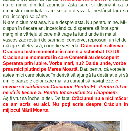
nu e nimic din tot zgomotul ăsta surd și disonant ca o
orchestră mondială care se acordează la nesfârșit fără să
mai înceapă să cânte.
N-are niciun rost așa. Nu e despre asta. Nu pentru mine. Mi-
o spun în fiecare an, încercând cu disperare să înot spre
marginile vârtejului care mă trage la fund unde în malul
vâscos zac resturi de sarmale, conserve, reproșuri, un fel de
mâzga sufletească, o inerție veștedă.
Crăciunul e altceva.
Crăciunul este momentul în care s-a schimbat TOTUL.
Crăciunul e momentul în care Oamenii au descoperit
Speranța prin Iubire. Vorbe mari, nu?
Da de unde, vorbe
prea mici plutind pe Marea Moartă.
Dar, pentru că vorbele
astea mici care plutesc în derivă să ajungă la destinație și să
umfle pânzele celor care mai au curajul să navigheze,
e
nevoie să sărbătorim Crăciunul. Pentru EL. Pentru tot ce
ne dă în fiecare zi. Pentru tot ce uităm Să-i înapoiem.
Aș fi vrut să închei altfel. De fapt,
Crăciunul nu e nici măcar
ce am scris eu aici. Nu poți scrie despre Crăciun în
mijlocul Mării Moarte.