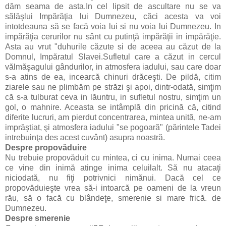
dăm seama de asta.In cel lipsit de ascultare nu se va
sălăşlui Impărăţia lui Dumnezeu, căci acesta va voi
intotdeauna să se facă voia lui si nu voia lui Dumnezeu. In
impărăţia cerurilor nu sânt cu putinţă impărăţii in impărăţie.
Asta au vrut "duhurile căzute si de aceea au căzut de la
Domnul, Impăratul Slavei.Sufletul care a căzut in cercul
vălmăşagului gân­durilor, in atmosfera iadului, sau care doar
s-a atins de ea, incearcă chinuri drăceşti. De pildă, citim
ziarele sau ne plimbăm pe străzi şi apoi, dintr-odată, simţim
că s-a tulbu­rat ceva in lăuntru, in sufletul nostru, simţim un
gol, o mahnire. Aceasta se intâmplă din pricină că, citind
diferite lucruri, am pierdut concentrarea, mintea unită, ne-am
imprăştiat, şi atmosfera iadului "se pogoară" (părintele Tadei
intrebuinţa des acest cuvânt) asupra noastră.
Despre propovăduire
Nu trebuie propovăduit cu mintea, ci cu inima. Numai ceea
ce vine din inimă atinge inima celuilalt. Să nu atacaţi
niciodată, nu fiţi potrivnici nimănui. Dacă cel ce
propovăduieşte vrea să-i intoarcă pe oameni de la vreun
rău, să o facă cu blândeţe, smerenie si mare frică. de
Dumnezeu.
Despre smerenie