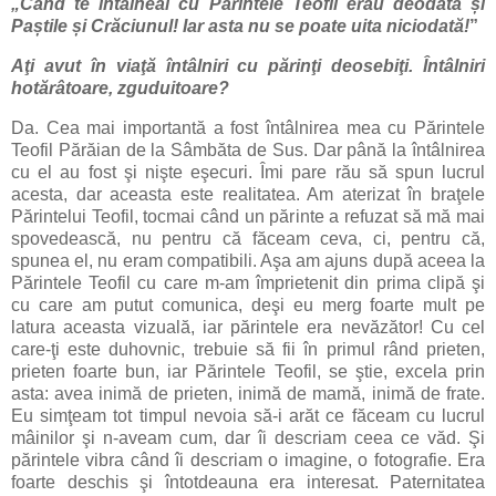
„Când te întâlneai cu Părintele Teofil erau deodată și
Paștile și Crăciunul! Iar asta nu se poate uita niciodată!
”
Aţi avut în viaţă întâlniri cu părinţi deosebiţi. Întâlniri
hotărâtoare, zguduitoare?
Da. Cea mai importantă a fost întâlnirea mea cu Părintele
Teofil Părăian de la Sâmbăta de Sus. Dar până la întâlnirea
cu el au fost şi nişte eşecuri. Îmi pare rău să spun lucrul
acesta, dar aceasta este realitatea. Am aterizat în braţele
Părintelui Teofil, tocmai când un părinte a refuzat să mă mai
spovedească, nu pentru că făceam ceva, ci, pentru că,
spunea el, nu eram compatibili. Aşa am ajuns după aceea la
Părintele Teofil cu care m-am împrietenit din prima clipă şi
cu care am putut comunica, deşi eu merg foarte mult pe
latura aceasta vizuală, iar părintele era nevăzător! Cu cel
care-ţi este duhovnic, trebuie să fii în primul rând prieten,
prieten foarte bun, iar Părintele Teofil, se ştie, excela prin
asta: avea inimă de prieten, inimă de mamă, inimă de frate.
Eu simţeam tot timpul nevoia să-i arăt ce făceam cu lucrul
mâinilor şi n-aveam cum, dar îi descriam ceea ce văd. Şi
părintele vibra când îi descriam o imagine, o fotografie. Era
foarte deschis şi întotdeauna era interesat. Paternitatea