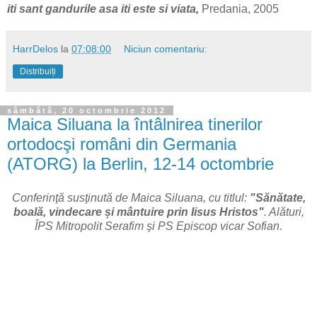
iti sant gandurile asa iti este si viata,
Predania, 2005
HarrDelos
la
07:08:00
Niciun comentariu:
Distribuiți
sâmbătă, 20 octombrie 2012
Maica Siluana la întâlnirea tinerilor
ortodocşi români din Germania
(ATORG) la Berlin, 12-14 octombrie
Conferinţă susţinută de Maica Siluana, cu titlul:
"Sănătate,
boală, vindecare și mântuire prin Iisus Hristos"
. Alături,
ÎPS Mitropolit Serafim şi PS Episcop vicar Sofian.