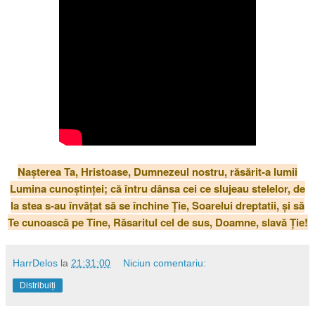
Nașterea Ta, Hristoase, Dumnezeul nostru, răsărit-a lumii
Lumina cunoștinței; că întru dânsa cei ce slujeau stelelor, de
la stea s-au învățat să se închine Ție, Soarelui dreptatii, și să
Te cunoască pe Tine, Răsaritul cel de sus, Doamne, slavă Ție!
HarrDelos
la
21:31:00
Niciun comentariu:
Distribuiți