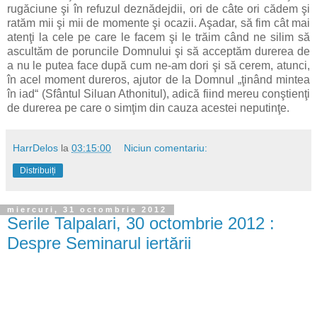
rugăciune şi în refuzul deznădejdii, ori de câte ori cădem şi
ratăm mii şi mii de momente şi ocazii. Aşadar, să fim cât mai
atenţi la cele pe care le facem şi le trăim când ne silim să
ascultăm de poruncile Domnului şi să acceptăm durerea de
a nu le putea face după cum ne-am dori şi să cerem, atunci,
în acel moment dureros, ajutor de la Domnul „ţinând mintea
în iad“ (Sfântul Siluan Athonitul), adică fiind mereu conştienţi
de durerea pe care o simţim din cauza acestei neputinţe.
HarrDelos
la
03:15:00
Niciun comentariu:
Distribuiți
miercuri, 31 octombrie 2012
Serile Talpalari, 30 octombrie 2012 :
Despre Seminarul iertării