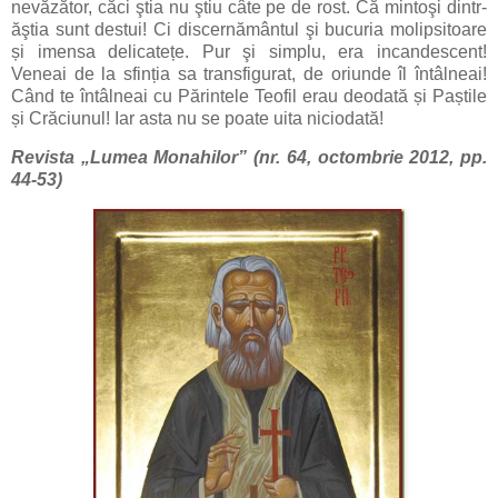
nevăzător, căci ştia nu ştiu câte pe de rost. Că mintoşi dintr-
ăştia sunt destui! Ci discernământul şi bucuria molipsitoare
și imensa delicatețe. Pur şi simplu, era incandescent!
Veneai de la sfinția sa transfigurat, de oriunde îl întâlneai!
Când te întâlneai cu Părintele Teofil erau deodată și Paștile
și Crăciunul! Iar asta nu se poate uita niciodată!
Revista „Lumea Monahilor” (nr. 64, octombrie 2012, pp.
44-53)