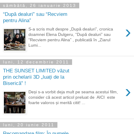
sâmbătă, 26 ianuarie 2013
“După dealuri” sau “Recviem
pentru Alina”
›
S-a scris mult despre „După dealuri”, cronica
doamnei Elena Dulgeru, “După dealuri” sau
“Recviem pentru Alina” , publicată în „Ziarul
Lumi...
luni, 12 decembrie 2011
THE SUNSET LIMITED văzut
prin ochelarii 3D „luați de la
Biserică” !
›
Deși s-a vorbit deja mult pe seama acestui film,
consider că acest articol preluat de AICI este
foarte valoros și merită citit! ...
luni, 20 iunie 2011
Recomandare film: În numele