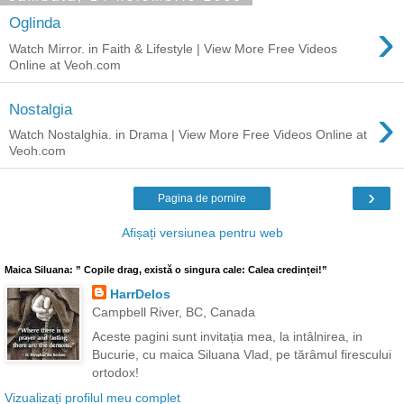
›
Oglinda
Watch Mirror. in Faith & Lifestyle | View More Free Videos
Online at Veoh.com
›
Nostalgia
Watch Nostalghia. in Drama | View More Free Videos Online at
Veoh.com
›
Pagina de pornire
Afișați versiunea pentru web
Maica Siluana: ” Copile drag, există o singura cale: Calea credinței!”
HarrDelos
Campbell River, BC, Canada
Aceste pagini sunt invitația mea, la intâlnirea, in
Bucurie, cu maica Siluana Vlad, pe tărâmul firescului
ortodox!
Vizualizați profilul meu complet