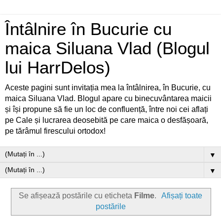
Întâlnire în Bucurie cu
maica Siluana Vlad (Blogul
lui HarrDelos)
Aceste pagini sunt invitația mea la întâlnirea, în Bucurie, cu
maica Siluana Vlad. Blogul apare cu binecuvântarea maicii
și își propune să fie un loc de confluență, între noi cei aflați
pe Cale și lucrarea deosebită pe care maica o desfășoară,
pe tărâmul firescului ortodox!
▼
▼
Se afișează postările cu eticheta
Filme
.
Afișați toate
postările