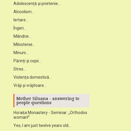
Adolescență și prietenie...
Alcoolism...
Iertare...
Îngeri...
Mândrie...
Milostenie...
Minuni...
Părinți și copii...
Stres...
Violența domestică...
Vrăji și vrăjitoare...
Mother Siluana - answering to
people questions
Horaița Monastery - Seminar: „Orthodox
woman!”
Yes, I am just twelve years old...