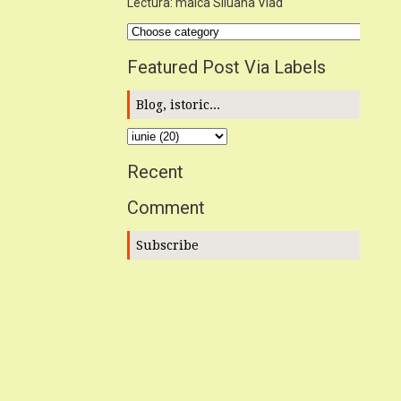
Lectura: maica Siluana Vlad
Featured Post Via Labels
Blog, istoric...
Recent
Comment
Subscribe