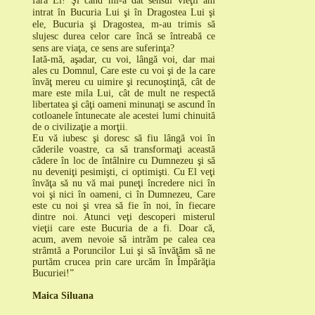
fără El! Şi când mi-a dat sensul vieţii am
intrat în Bucuria Lui şi în Dragostea Lui şi
ele,
Bucuria şi
Dragostea, m-au trimis să
slujesc durea celor care încă se întreabă ce
sens are viaţa, ce sens are suferinţa?
I
ată-mă, aşadar, cu voi, lângă voi, dar mai
ales cu Domnul
, Care este cu voi şi de la care
învăţ mereu cu uimire şi recunoştinţă, cât de
mare este mila Lui, cât de mult ne respectă
libertatea şi câţi oameni minunaţi se ascund în
cotloanele întunecate ale acestei lumi chinuită
de o civilizaţie a morţii.
Eu vă iubesc şi doresc să fiu lângă voi în
căderile voastre, ca să transformaţi această
cădere în loc de întâlnire cu Dumnezeu şi să
nu deveniţi pesimişti, ci optimişti
.
Cu El veţi
învăţa să nu vă mai puneţi încredere nici în
voi şi nici în oameni, ci în Dumnezeu
, Care
este cu noi şi vrea să fie în noi, în fiecare
dintre noi. Atunci
veţi descoperi misterul
vieţii care este Bucuria de a fi
.
Doar că,
acum, avem nevoie să intrăm pe calea cea
strâmtă a Poruncilor Lui şi să învăţăm să ne
purtăm crucea prin care urcăm în Împărăţia
Bucuriei!”
Maica Siluana