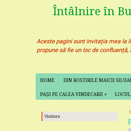
Întâlnire în B
Aceste pagini sunt invitația mea la î
propune să fie un loc de confluență, 
HOME
DIN ROSTIRILE MAICII SILU
»
PAȘI PE CALEA VINDECARII
LOCUL
Visitors