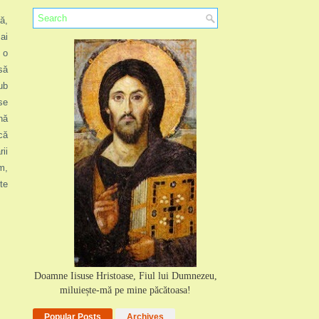
ă,
ai
 o
să
ub
se
nă
că
ii
m,
te
Doamne Iisuse Hristoase, Fiul lui Dumnezeu,
miluiește-mă pe mine păcătoasa!
Popular Posts
Archives