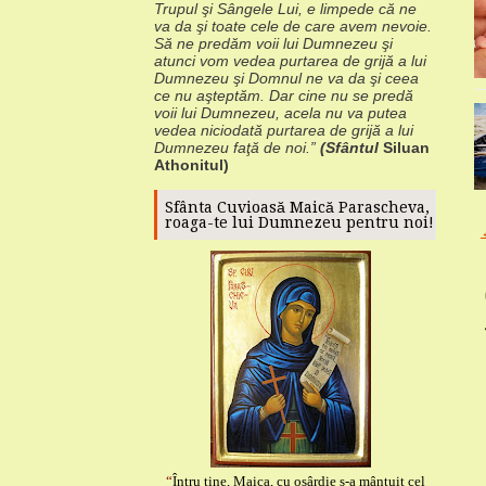
Trupul şi Sângele Lui, e
limpede că ne
va da şi toate cele de care avem nevoie.
Să ne predăm voii lui
Dumnezeu şi
atunci vom vedea purtarea de grijă a lui
Dumnezeu şi Domnul ne va da
şi ceea
ce nu aşteptăm.
Dar cine nu se predă
voii lui Dumnezeu, acela nu va
putea
vedea niciodată purtarea de grijă a lui
Dumnezeu faţă de noi.”
(Sfântul
Siluan
Athonitul)
Sfânta Cuvioasă Maică Parascheva,
roaga-te lui Dumnezeu pentru noi!
“
Întru tine, Maica, cu osârdie s-a mântuit cel