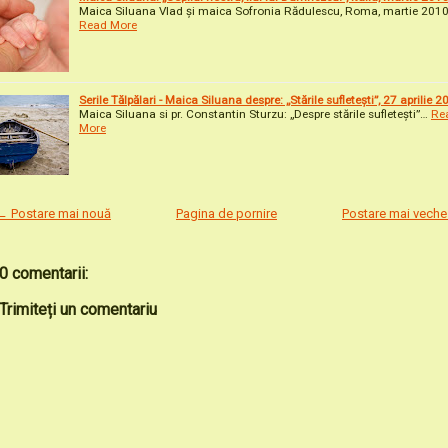
Maica Siluana Vlad și maica Sofronia Rădulescu, Roma, martie 201
Read More
Serile Tălpălari - Maica Siluana despre: „Stările sufletești”, 27 aprilie 
Maica Siluana si pr. Constantin Sturzu: „Despre stările sufletești”…
Re
More
← Postare mai nouă
Pagina de pornire
Postare mai vech
0 comentarii:
Trimiteți un comentariu