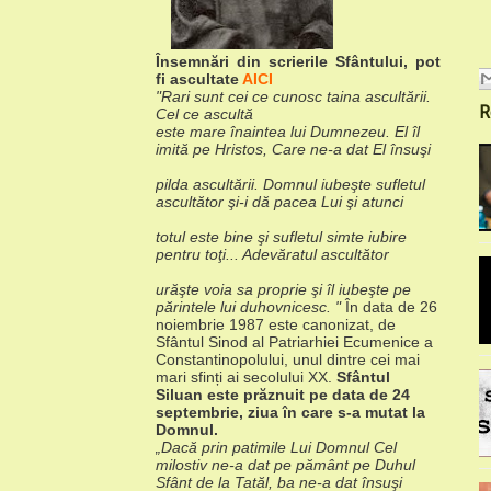
Însemnări din scrierile Sfântului, pot
fi ascultate
AICI
"Rari sunt cei ce cunosc taina ascultării.
R
Cel ce ascultă
este mare înaintea lui Dumnezeu. El îl
imită pe Hristos, Care ne-a dat El însuşi
pilda ascultării. Domnul iubeşte sufletul
ascultător şi-i dă pacea Lui şi atunci
totul este bine şi sufletul simte iubire
pentru toţi... Adevăratul ascultător
urăşte voia sa proprie şi îl iubeşte pe
părintele lui duhovnicesc. "
În data de 26
noiembrie 1987 este canonizat, de
Sfântul Sinod
al Patriarhiei Ecumenice a
Constantinopolului, unul dintre cei mai
mari sfinți
ai secolului XX.
Sfântul
Siluan este prăznuit pe data de 24
septembrie,
ziua în care s-a mutat la
Domnul.
„Dacă prin patimile Lui Domnul Cel
milostiv ne-a dat pe
pământ pe Duhul
Sfânt de la Tatăl, ba ne-a dat însuşi