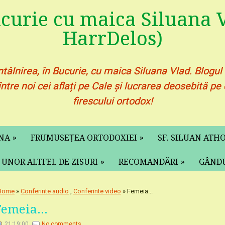
ucurie cu maica Siluana V
HarrDelos)
ntâlnirea, în Bucurie, cu maica Siluana Vlad. Blogul
între noi cei aflați pe Cale și lucrarea deosebită 
firescului ortodox!
»
»
ANA
FRUMUSEȚEA ORTODOXIEI
SF. SILUAN ATH
»
»
 UNOR ALTFEL DE ZISURI
RECOMANDĂRI
GÂNDU
Home
»
Conferinte audio
,
Conferinte video
» Femeia...
Femeia...
21:19:00
No comments