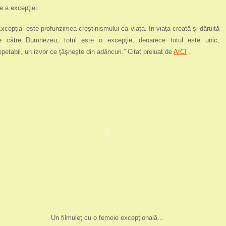
e a excepţiei.
Excepţia” este profunzimea creştinismului ca viaţa. In viaţa creată şi dăruită
e către Dumnezeu, totul este o excepţie, deoarece totul este unic,
repetabil, un izvor ce ţâşneşte din adâncuri.” Citat preluat de
AICI
.
Un filmuleț cu o femeie excepțională...