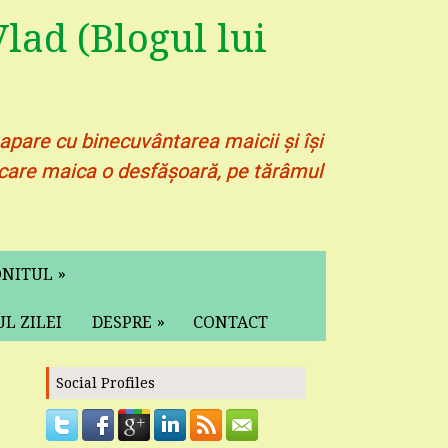
lad (Blogul lui
 apare cu binecuvântarea maicii și își
pe care maica o desfășoară, pe tărâmul
»
ONITUL
»
L ZILEI
DESPRE
CONTACT
Social Profiles