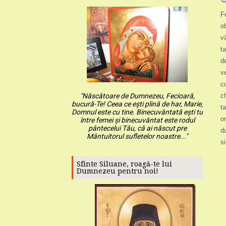
F
o
v
t
d
v
c
"Născătoare de Dumnezeu, Fecioară,
c
bucură-Te! Ceea ce ești plină de har, Marie,
t
Domnul este cu tine. Binecuvântată ești tu
o
între femei și binecuvântat este rodul
pântecelui Tău, că ai născut pre
d
Mântuitorul sufletelor noastre..."
s
Sfinte Siluane, roagă-te lui
Dumnezeu pentru noi!