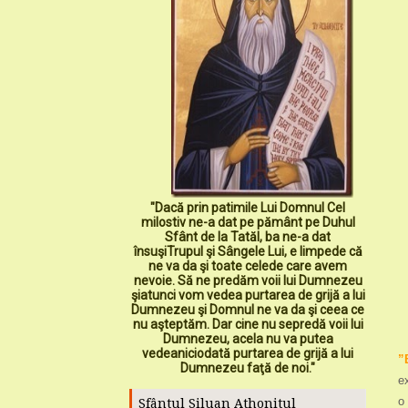
"Dacă prin patimile Lui Domnul Cel
milostiv ne-a dat pe pământ pe Duhul
Sfânt de la Tatăl, ba ne-a dat
însuşiTrupul şi Sângele Lui, e limpede că
ne va da şi toate celede care avem
nevoie. Să ne predăm voii lui Dumnezeu
şiatunci vom vedea purtarea de grijă a lui
Dumnezeu şi Domnul ne va da şi ceea ce
nu aşteptăm. Dar cine nu sepredă voii lui
Dumnezeu, acela nu va putea
vedeaniciodată purtarea de grijă a lui
”
Dumnezeu faţă de noi."
e
o
Sfântul Siluan Athonitul