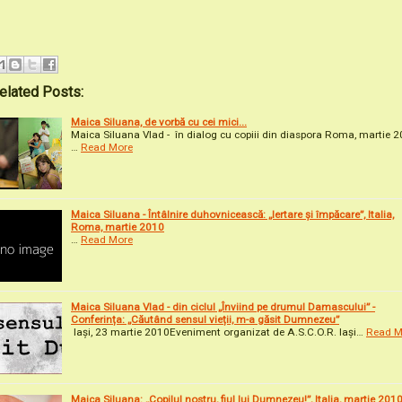
elated Posts:
Maica Siluana, de vorbă cu cei mici...
Maica Siluana Vlad - în dialog cu copiii din diaspora Roma, martie 
…
Read More
Maica Siluana - Întâlnire duhovnicească: „Iertare și împăcare”, Italia,
Roma, martie 2010
…
Read More
Maica Siluana Vlad - din ciclul „Înviind pe drumul Damascului” -
Conferința: „Căutând sensul vieții, m-a găsit Dumnezeu”
Iași, 23 martie 2010Eveniment organizat de A.S.C.O.R. Iași…
Read M
Maica Siluana: „Copilul nostru, fiul lui Dumnezeu!”, Italia, martie 201