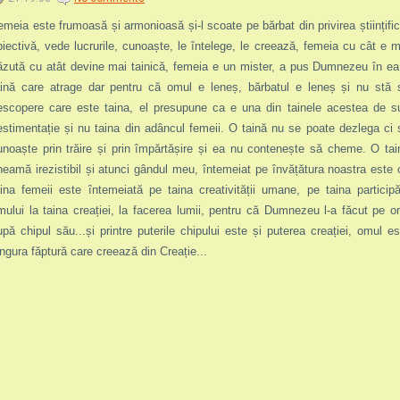
emeia este frumoasă și armonioasă și-l scoate pe bărbat din privirea științific
biectivă, vede lucrurile, cunoaște, le întelege, le creează, femeia cu cât e m
ăzută cu atât devine mai tainică, femeia e un mister, a pus Dumnezeu în ea
aină
care atrage dar pentru că omul e leneș, bărbatul e leneș și nu stă 
escopere care este taina,
el presupune ca e una din tainele acestea de s
estimentație și nu taina din adâncul femeii. O taină nu se poate dezlega ci 
unoaște prin trăire și prin împărtășire și ea nu contenește să cheme. O tai
heamă irezistibil și atunci gândul meu, întemeiat pe învățătura noastra este 
aina femeii este întemeiată pe taina creativității umane, pe taina participăr
mului la taina creației, la facerea lumii, pentru că Dumnezeu l-a făcut pe o
upă chipul său...și printre puterile chipului este și puterea creației, omul es
ingura făptură care creează din Creație...