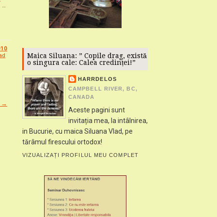
0 …
2010
ad
Maica Siluana: ” Copile drag, există
o singura cale: Calea credinței!”
HARRDELOS
CAMPBELL RIVER, BC,
CANADA
e →
Aceste pagini sunt
invitația mea, la intâlnirea,
in Bucurie, cu maica Siluana Vlad, pe
tărâmul firescului ortodox!
VIZUALIZAȚI PROFILUL MEU COMPLET