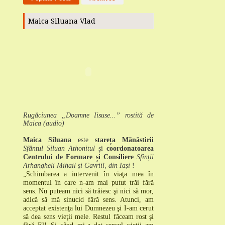
Maica Siluana Vlad
Rugăciunea „Doamne Iisuse...” rostită de
Maica (audio)
Maica Siluana
este
stareța Mănăstirii
Sfântul Siluan Athonitul
și
coordonatoarea
Centrului de Formare și Consiliere
Sfinții
Arhangheli Mihail și Gavriil, din Iași
!
„Schimbarea a intervenit în viaţa mea în
momentul în care n-am mai putut trăi fără
sens.
Nu puteam nici să trăiesc şi nici să mor,
adică să mă sinucid fără sens.
Atunci, am
acceptat existenţa lui Dumnezeu şi I-am cerut
să dea sens vieţii mele.
Restul făceam rost şi