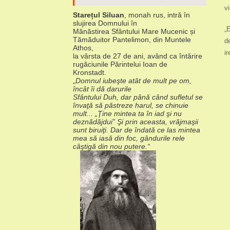
vi
Starețul Siluan
, monah rus, intră în
slujirea Domnului în
„
Mănăstirea Sfântului Mare Mucenic și
Tămăduitor Pantelimon, din Muntele
d
Athos,
i
la vârsta de 27 de ani, având ca întărire
rugăciunile Părintelui Ioan de
Kronstadt.
„
Domnul iubeşte atât de mult pe om,
încât îi dă darurile
Sfântului Duh, dar până când sufletul se
învaţă să păstreze harul, se chinuie
mult... „Ţine mintea ta în iad şi nu
deznădăjdui” Şi prin aceasta, vrăjmaşii
sunt biruiţi. Dar de îndată ce las mintea
mea să iasă din foc, gândurile rele
câştigă din nou putere.“