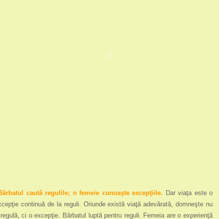
Bărbatul caută regulile; o femeie cunoaşte excepţiile.
Dar viaţa este o
xcepţie continuă de la reguli. Oriunde există viaţă adevărată, domneşte nu
 regulă, ci o excepţie. Bărbatul luptă pentru reguli. Femeia are o experienţă