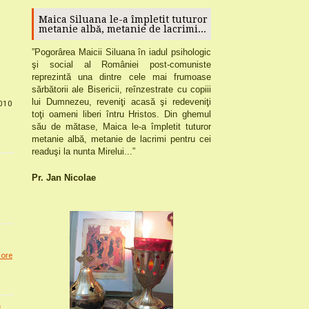
Maica Siluana le-a împletit tuturor
metanie albă, metanie de lacrimi...
”
Pogorârea
Maicii Siluana
în iadul psihologic
şi social al României post-comuniste
reprezintă una dintre cele mai frumoase
sărbătorii ale Bisericii,
reînzestrate cu copiii
lui Dumnezeu, reveniţi acasă şi redeveniţi
2010
toţi oameni liberi întru Hristos.
Din ghemul
său de mătase, Maica le-a împletit tuturor
metanie albă, metanie de lacrimi pentru cei
readuşi la nunta Mirelui...”
Pr. Jan Nicolae
ore
0