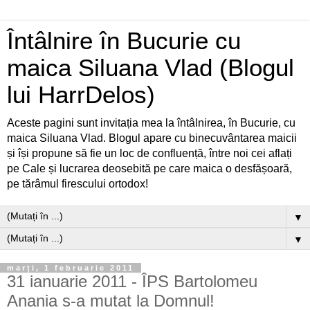
Întâlnire în Bucurie cu
maica Siluana Vlad (Blogul
lui HarrDelos)
Aceste pagini sunt invitația mea la întâlnirea, în Bucurie, cu
maica Siluana Vlad. Blogul apare cu binecuvântarea maicii
și își propune să fie un loc de confluență, între noi cei aflați
pe Cale și lucrarea deosebită pe care maica o desfășoară,
pe tărâmul firescului ortodox!
▼
▼
marți, 1 februarie 2011
31 ianuarie 2011 - ÎPS Bartolomeu
Anania s-a mutat la Domnul!