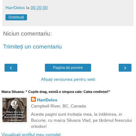
HarrDelos
la
00:20:00
Distribuiți
Niciun comentariu:
Trimiteți un comentariu
‹
›
Pagina de pornire
Afișați versiunea pentru web
Maica Siluana: ” Copile drag, există o singura cale: Calea credinței!”
HarrDelos
Campbell River, BC, Canada
Aceste pagini sunt invitația mea, la intâlnirea, in
Bucurie, cu maica Siluana Vlad, pe tărâmul firescului
ortodox!
Vizualizați profilul meu complet