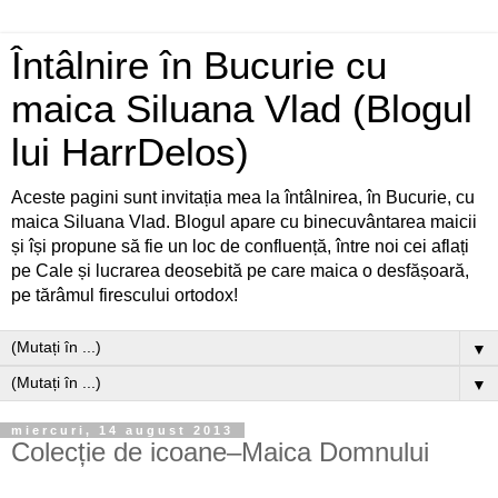
Întâlnire în Bucurie cu
maica Siluana Vlad (Blogul
lui HarrDelos)
Aceste pagini sunt invitația mea la întâlnirea, în Bucurie, cu
maica Siluana Vlad. Blogul apare cu binecuvântarea maicii
și își propune să fie un loc de confluență, între noi cei aflați
pe Cale și lucrarea deosebită pe care maica o desfășoară,
pe tărâmul firescului ortodox!
▼
▼
miercuri, 14 august 2013
Colecție de icoane–Maica Domnului