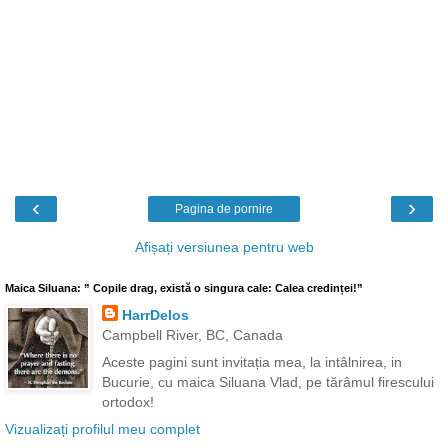
‹
›
Pagina de pornire
Afișați versiunea pentru web
Maica Siluana: ” Copile drag, există o singura cale: Calea credinței!”
HarrDelos
Campbell River, BC, Canada
Aceste pagini sunt invitația mea, la intâlnirea, in
Bucurie, cu maica Siluana Vlad, pe tărâmul firescului
ortodox!
Vizualizați profilul meu complet