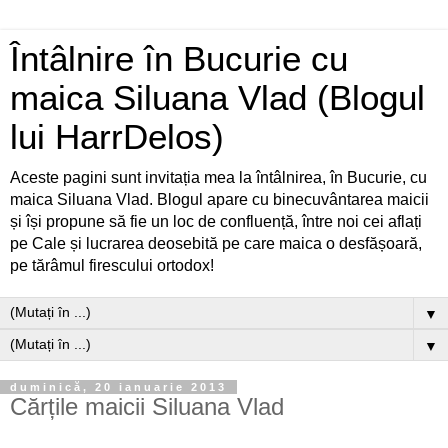
Întâlnire în Bucurie cu
maica Siluana Vlad (Blogul
lui HarrDelos)
Aceste pagini sunt invitația mea la întâlnirea, în Bucurie, cu
maica Siluana Vlad. Blogul apare cu binecuvântarea maicii
și își propune să fie un loc de confluență, între noi cei aflați
pe Cale și lucrarea deosebită pe care maica o desfășoară,
pe tărâmul firescului ortodox!
▼
▼
duminică, 20 ianuarie 2013
Cărțile maicii Siluana Vlad