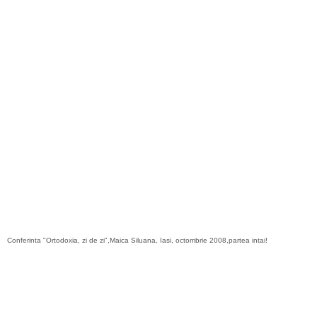
Conferinta "Ortodoxia, zi de zi",Maica Siluana, Iasi, octombrie 2008,partea intai!