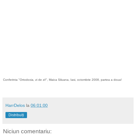
Conferinta "Ortodoxia, zi de zi!", Maica Siluana, Iasi, octombrie 2008, partea a doua!
HarrDelos
la
06:01:00
Distribuiți
Niciun comentariu: