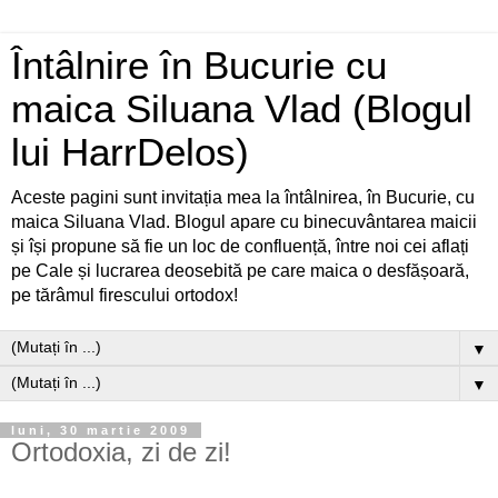
Întâlnire în Bucurie cu
maica Siluana Vlad (Blogul
lui HarrDelos)
Aceste pagini sunt invitația mea la întâlnirea, în Bucurie, cu
maica Siluana Vlad. Blogul apare cu binecuvântarea maicii
și își propune să fie un loc de confluență, între noi cei aflați
pe Cale și lucrarea deosebită pe care maica o desfășoară,
pe tărâmul firescului ortodox!
▼
▼
luni, 30 martie 2009
Ortodoxia, zi de zi!