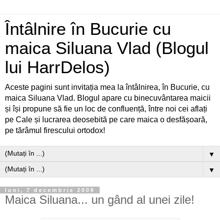
Întâlnire în Bucurie cu
maica Siluana Vlad (Blogul
lui HarrDelos)
Aceste pagini sunt invitația mea la întâlnirea, în Bucurie, cu
maica Siluana Vlad. Blogul apare cu binecuvântarea maicii
și își propune să fie un loc de confluență, între noi cei aflați
pe Cale și lucrarea deosebită pe care maica o desfășoară,
pe tărâmul firescului ortodox!
▼
▼
luni, 7 decembrie 2009
Maica Siluana... un gând al unei zile!