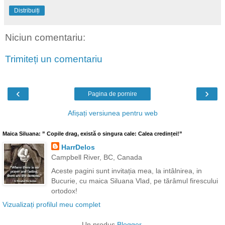
Distribuiți
Niciun comentariu:
Trimiteți un comentariu
‹
›
Pagina de pornire
Afișați versiunea pentru web
Maica Siluana: ” Copile drag, există o singura cale: Calea credinței!”
HarrDelos
Campbell River, BC, Canada
Aceste pagini sunt invitația mea, la intâlnirea, in
Bucurie, cu maica Siluana Vlad, pe tărâmul firescului
ortodox!
Vizualizați profilul meu complet
Un produs
Blogger
.