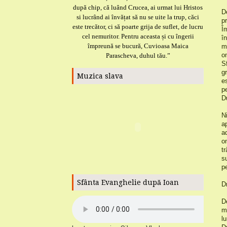
după chip, că luând Crucea, ai urmat lui Hristos
D
si lucrând ai învățat să nu se uite la trup, căci
p
este trecător, ci să poarte grija de suflet, de lucru
Î
cel nemuritor. Pentru aceasta și cu îngerii
î
împreună se bucură, Cuvioasa Maica
m
o
Parascheva, duhul tău.”
S
g
Muzica slava
e
pe
D
N
a
a
o
t
s
p
Sfânta Evanghelie după Ioan
Dr
D
m
l