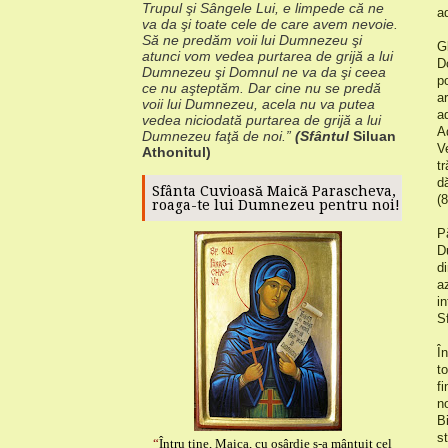
Trupul şi Sângele Lui, e
limpede că ne
ad
va da şi toate cele de care avem nevoie.
Să ne predăm voii lui
Dumnezeu şi
G
atunci vom vedea purtarea de grijă a lui
D
Dumnezeu şi Domnul ne va da
şi ceea
p
ce nu aşteptăm.
Dar cine nu se predă
a
voii lui Dumnezeu, acela nu va
putea
a
vedea niciodată purtarea de grijă a lui
A
Dumnezeu faţă de noi.”
(Sfântul
Siluan
V
Athonitul)
t
d
Sfânta Cuvioasă Maică Parascheva,
(8
roaga-te lui Dumnezeu pentru noi!
P
D
d
a
i
S
Î
t
f
n
B
st
“
Întru tine, Maica, cu osârdie s-a mântuit cel