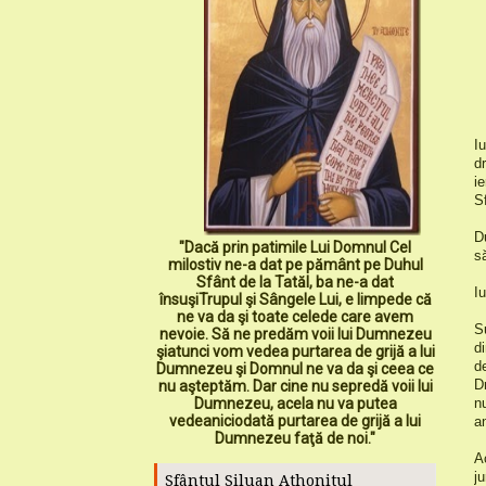
I
d
i
S
D
"Dacă prin patimile Lui Domnul Cel
s
milostiv ne-a dat pe pământ pe Duhul
Sfânt de la Tatăl, ba ne-a dat
I
însuşiTrupul şi Sângele Lui, e limpede că
ne va da şi toate celede care avem
S
nevoie. Să ne predăm voii lui Dumnezeu
d
şiatunci vom vedea purtarea de grijă a lui
d
Dumnezeu şi Domnul ne va da şi ceea ce
D
nu aşteptăm. Dar cine nu sepredă voii lui
Dumnezeu, acela nu va putea
n
vedeaniciodată purtarea de grijă a lui
a
Dumnezeu faţă de noi."
A
j
Sfântul Siluan Athonitul