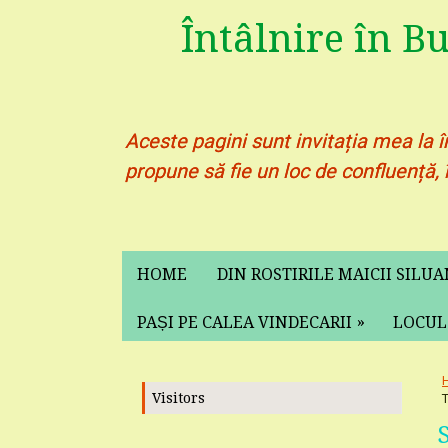
Întâlnire în B
Aceste pagini sunt invitația mea la î
propune să fie un loc de confluență, 
HOME
DIN ROSTIRILE MAICII SILU
»
PAȘI PE CALEA VINDECARII
LOCUL
Visitors
T
S