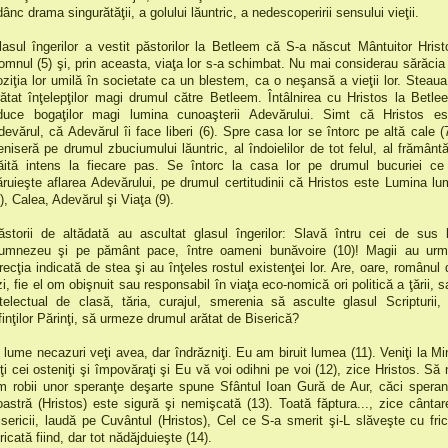
ânc drama singurătăţii, a golului lăuntric, a nedescoperirii sensului vieţii.
lasul îngerilor a vestit păstorilor la Betleem că S-a născut Mântuitor Hrist
omnul (5) şi, prin aceasta, viaţa lor s-a schimbat. Nu mai considerau sărăcia 
oziţia lor umilă în societate ca un blestem, ca o neşansă a vieţii lor. Steaua
rătat înţelepţilor magi drumul către Betleem. Întâlnirea cu Hristos la Betle
duce bogaţilor magi lumina cunoaşterii Adevărului. Simt că Hristos es
devărul, că Adevărul îi face liberi (6). Spre casa lor se întorc pe altă cale (7
eniseră pe drumul zbuciumului lăuntric, al îndoielilor de tot felul, al frământăr
răită intens la fiecare pas. Se întorc la casa lor pe drumul bucuriei ce
ăruieşte aflarea Adevărului, pe drumul certitudinii că Hristos este Lumina lum
), Calea, Adevărul şi Viaţa (9).
ăstorii de altădată au ascultat glasul îngerilor: Slavă întru cei de sus l
umnezeu şi pe pământ pace, între oameni bunăvoire (10)! Magii au urm
irecţia indicată de stea şi au înţeles rostul existenţei lor. Are, oare, românul 
zi, fie el om obişnuit sau responsabil în viaţa eco-nomică ori politică a ţării, s
ntelectual de clasă, tăria, curajul, smerenia să asculte glasul Scripturii, 
finţilor Părinţi, să urmeze drumul arătat de Biserică?
n lume necazuri veţi avea, dar îndrăzniţi. Eu am biruit lumea (11). Veniţi la Mi
oţi cei osteniţi şi împovăraţi şi Eu vă voi odihni pe voi (12), zice Hristos. Să 
im robii unor speranţe deşarte spune Sfântul Ioan Gură de Aur, căci speran
oastră (Hristos) este sigură şi nemişcată (13). Toată făptura..., zice cântar
isericii, laudă pe Cuvântul (Hristos), Cel ce S-a smerit şi-L slăveşte cu fric
ricată fiind, dar tot nădăjduieşte (14).