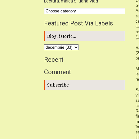
D
Lectura: maica Siluana Vlad
S
A
s
c
Featured Post Via Labels
c
p
Blog, istoric...
(1
R
(
Recent
p
M
Comment
j
re
Subscribe
S
v
s
c
R
f
m
î
s
H