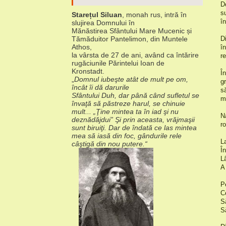
D
s
Starețul Siluan
, monah rus, intră în
î
slujirea Domnului în
Mănăstirea Sfântului Mare Mucenic și
Tămăduitor Pantelimon, din Muntele
D
Athos,
î
la vârsta de 27 de ani, având ca întărire
r
rugăciunile Părintelui Ioan de
Kronstadt.
Î
„
Domnul iubeşte atât de mult pe om,
g
încât îi dă darurile
s
Sfântului Duh, dar până când sufletul se
m
învaţă să păstreze harul, se chinuie
mult... „Ţine mintea ta în iad şi nu
N
deznădăjdui” Şi prin aceasta, vrăjmaşii
ro
sunt biruiţi. Dar de îndată ce las mintea
mea să iasă din foc, gândurile rele
L
câştigă din nou putere.“
Î
L
A
P
C
S
S