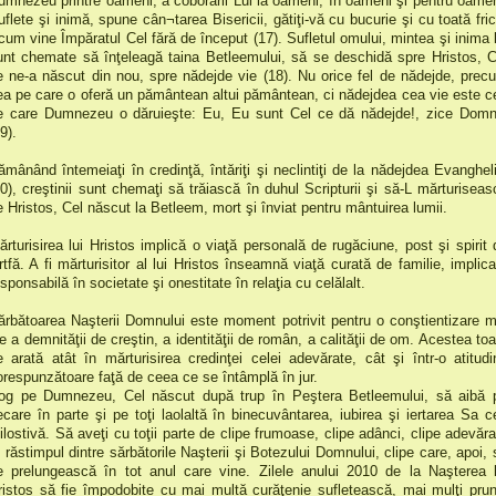
umnezeu printre oameni, a coborârii Lui la oameni, în oameni şi pentru oamen
uflete şi inimă, spune cân¬tarea Bisericii, gătiţi-vă cu bucurie şi cu toată fric
cum vine Împăratul Cel fără de început (17). Sufletul omului, mintea şi inima l
unt chemate să înţeleagă taina Betleemului, să se deschidă spre Hristos, C
e ne-a născut din nou, spre nădejde vie (18). Nu orice fel de nădejde, prec
ea pe care o oferă un pământean altui pământean, ci nădejdea cea vie este c
e care Dumnezeu o dăruieşte: Eu, Eu sunt Cel ce dă nădejde!, zice Domn
9).
ămânând întemeiaţi în credinţă, întăriţi şi neclintiţi de la nădejdea Evangheli
20), creştinii sunt chemaţi să trăiască în duhul Scripturii şi să-L mărturiseas
e Hristos, Cel născut la Betleem, mort şi înviat pentru mântuirea lumii.
ărturisirea lui Hristos implică o viaţă personală de rugăciune, post şi spirit 
ertfă. A fi mărturisitor al lui Hristos înseamnă viaţă curată de familie, implica
sponsabilă în societate şi onestitate în relaţia cu celălalt.
ărbătoarea Naşterii Domnului este moment potrivit pentru o conştientizare m
ie a demnităţii de creştin, a identităţii de român, a calităţii de om. Acestea toa
e arată atât în mărturisirea credinţei celei adevărate, cât şi într-o atitudi
orespunzătoare faţă de ceea ce se întâmplă în jur.
og pe Dumnezeu, Cel născut după trup în Peştera Betleemului, să aibă 
iecare în parte şi pe toţi laolaltă în binecuvântarea, iubirea şi iertarea Sa c
ilostivă. Să aveţi cu toţii parte de clipe frumoase, clipe adânci, clipe adevăra
n răstimpul dintre sărbătorile Naşterii şi Botezului Domnului, clipe care, apoi, 
e prelungească în tot anul care vine. Zilele anului 2010 de la Naşterea l
ristos să fie împodobite cu mai multă curăţenie sufletească, mai mulţi prun