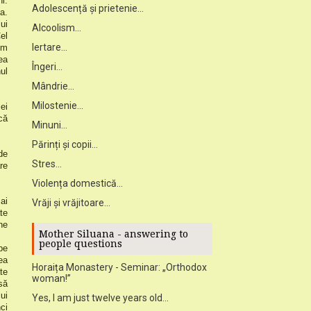
i.
Adolescență și prietenie...
a.
ui
Alcoolism...
el
Iertare...
um
ea
Îngeri...
ul
Mândrie...
Milostenie...
ei
că
Minuni...
Părinți și copii...
de
Stres...
re
Violența domestică...
ai
Vrăji și vrăjitoare...
te
ne
Mother Siluana - answering to
people questions
pe
ea
Horaița Monastery - Seminar: „Orthodox
te
woman!”
să
ui
Yes, I am just twelve years old...
ci