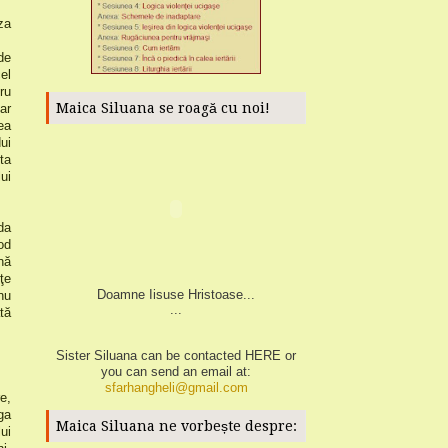
za
de
el
ru
Maica Siluana se roagă cu noi!
ar
ea
ui
ta
lui
da
od
nă
ţe
Doamne Iisuse Hristoase...
nu
...
tă
Sister Siluana can be contacted
HERE
or
you can send an email at:
sfarhangheli@gmail.com
e,
ga
Maica Siluana ne vorbește despre:
ui