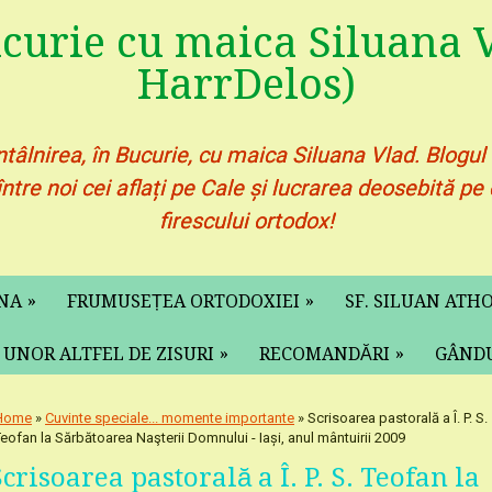
ucurie cu maica Siluana V
HarrDelos)
ntâlnirea, în Bucurie, cu maica Siluana Vlad. Blogul
între noi cei aflați pe Cale și lucrarea deosebită 
firescului ortodox!
»
»
ANA
FRUMUSEȚEA ORTODOXIEI
SF. SILUAN ATH
»
»
 UNOR ALTFEL DE ZISURI
RECOMANDĂRI
GÂNDU
Home
»
Cuvinte speciale... momente importante
» Scrisoarea pastorală a Î. P. S.
eofan la Sărbătoarea Naşterii Domnului - Iași, anul mântuirii 2009
crisoarea pastorală a Î. P. S. Teofan la