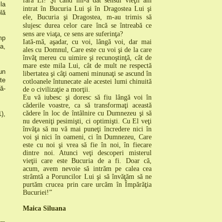
fără El! Şi când mi-a dat sensul vieţii am
la
intrat în Bucuria Lui şi în Dragostea Lui şi
lă
ele,
Bucuria şi
Dragostea, m-au trimis să
slujesc durea celor care încă se întreabă ce
sens are viaţa, ce sens are suferinţa?
mp
I
ată-mă, aşadar, cu voi, lângă voi, dar mai
a,
ales cu Domnul
, Care este cu voi şi de la care
învăţ mereu cu uimire şi recunoştinţă, cât de
mare este mila Lui, cât de mult ne respectă
un
libertatea şi câţi oameni minunaţi se ascund în
te
cotloanele întunecate ale acestei lumi chinuită
ă-
de o civilizaţie a morţii.
Eu vă iubesc şi doresc să fiu lângă voi în
căderile voastre, ca să transformaţi această
cădere în loc de întâlnire cu Dumnezeu şi să
),
nu deveniţi pesimişti, ci optimişti
.
Cu El veţi
învăţa să nu vă mai puneţi încredere nici în
voi şi nici în oameni, ci în Dumnezeu
, Care
este cu noi şi vrea să fie în noi, în fiecare
dintre noi. Atunci
veţi descoperi misterul
vieţii care este Bucuria de a fi
.
Doar că,
acum, avem nevoie să intrăm pe calea cea
strâmtă a Poruncilor Lui şi să învăţăm să ne
purtăm crucea prin care urcăm în Împărăţia
Bucuriei!”
Maica Siluana