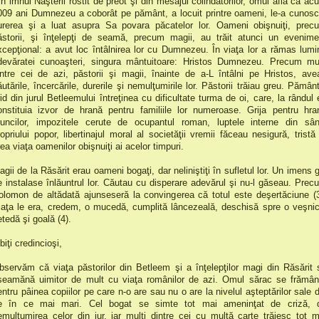
in imnul Naşterii rostit de preot şi din mesajul colindătorilor, omul află că ac
009 ani Dumnezeu a coborât pe pământ, a locuit printre oameni, le-a cunosc
urerea şi a luat asupra Sa povara păcatelor lor. Oameni obişnuiţi, prec
ăstorii, şi înţelepţi de seamă, precum magii, au trăit atunci un evenime
xcepţional: a avut loc întâlnirea lor cu Dumnezeu. În viaţa lor a rămas lumi
devăratei cunoaşteri, singura mântuitoare: Hristos Dumnezeu. Precum mul
intre cei de azi, păstorii şi magii, înainte de a-L întâlni pe Hristos, ave
ăutările, încercările, durerile şi nemulţumirile lor. Păstorii trăiau greu. Pământ
rid din jurul Betleemului întreţinea cu dificultate turma de oi, care, la rândul e
onstituia izvor de hrană pentru familiile lor numeroase. Grija pentru hra
runcilor, impozitele cerute de ocupantul roman, luptele interne din sân
ropriului popor, libertinajul moral al societăţii vremii făceau nesigură, tristă 
ea viaţa oamenilor obişnuiţi ai acelor timpuri.
agii de la Răsărit erau oameni bogaţi, dar neliniştiţi în sufletul lor. Un imens g
e instalase înlăuntrul lor. Căutau cu disperare adevărul şi nu-l găseau. Prec
olomon de altădată ajunseseră la convingerea că totul este deşertăciune (3
iaţa le era, credem, o mucedă, cumplită lâncezeală, deschisă spre o veşnic
etedă şi goală (4).
biţi credincioşi,
bservăm că viaţa păstorilor din Betleem şi a înţelepţilor magi din Răsărit 
seamănă uimitor de mult cu viaţa românilor de azi. Omul sărac se frămân
entru pâinea copiilor pe care n-o are sau nu o are la nivelul aşteptărilor sale d
e în ce mai mari. Cel bogat se simte tot mai ameninţat de criză, 
emulţumirea celor din jur, iar mulţi dintre cei cu multă carte trăiesc tot m