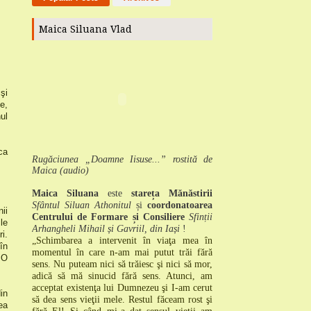
Maica Siluana Vlad
şi
e,
ul
ca
Rugăciunea „Doamne Iisuse...” rostită de
Maica (audio)
Maica Siluana
este
stareța Mănăstirii
Sfântul Siluan Athonitul
și
coordonatoarea
ii
Centrului de Formare și Consiliere
Sfinții
le
Arhangheli Mihail și Gavriil, din Iași
!
i.
„Schimbarea a intervenit în viaţa mea în
în
momentul în care n-am mai putut trăi fără
 O
sens.
Nu puteam nici să trăiesc şi nici să mor,
adică să mă sinucid fără sens.
Atunci, am
acceptat existenţa lui Dumnezeu şi I-am cerut
in
să dea sens vieţii mele.
Restul făceam rost şi
ea