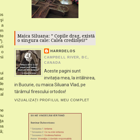
os
şi
 a
em
te
Maica Siluana: ” Copile drag, există
o singura cale: Calea credinței!”
).
ii
HARRDELOS
 o
ii
CAMPBELL RIVER, BC,
CANADA
Aceste pagini sunt
ui
invitația mea, la intâlnirea,
at
de
in Bucurie, cu maica Siluana Vlad, pe
au
tărâmul firescului ortodox!
al
VIZUALIZAȚI PROFILUL MEU COMPLET
ne
nu
ţa
ea
ă;