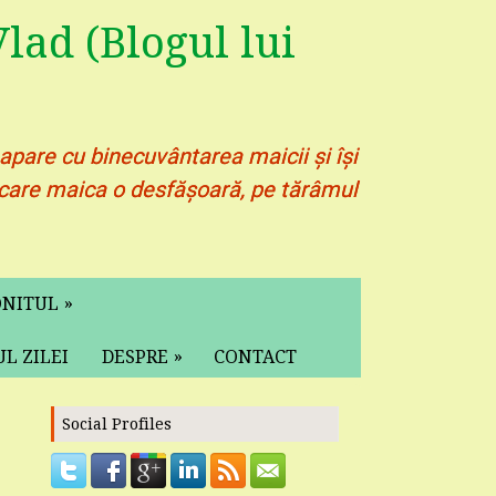
lad (Blogul lui
 apare cu binecuvântarea maicii și își
pe care maica o desfășoară, pe tărâmul
»
ONITUL
»
L ZILEI
DESPRE
CONTACT
Social Profiles