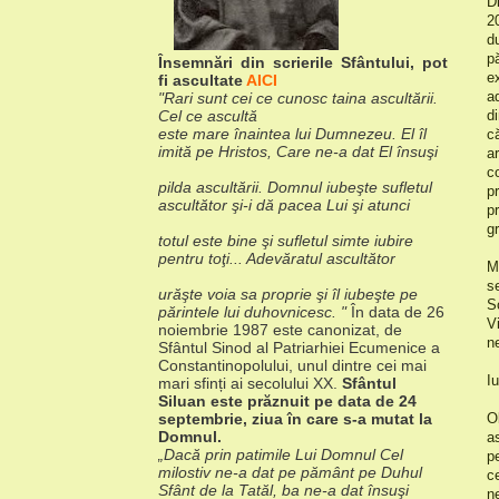
D
2
d
p
Însemnări din scrierile Sfântului, pot
e
fi ascultate
AICI
a
"Rari sunt cei ce cunosc taina ascultării.
Cel ce ascultă
d
este mare înaintea lui Dumnezeu. El îl
c
imită pe Hristos, Care ne-a dat El însuşi
a
c
pilda ascultării. Domnul iubeşte sufletul
p
ascultător şi-i dă pacea Lui şi atunci
p
gr
totul este bine şi sufletul simte iubire
pentru toţi... Adevăratul ascultător
M
s
urăşte voia sa proprie şi îl iubeşte pe
S
părintele lui duhovnicesc. "
În data de 26
V
noiembrie 1987 este canonizat, de
n
Sfântul Sinod
al Patriarhiei Ecumenice a
Constantinopolului, unul dintre cei mai
Iu
mari sfinți
ai secolului XX.
Sfântul
Siluan este prăznuit pe data de 24
septembrie,
ziua în care s-a mutat la
O
Domnul.
a
„Dacă prin patimile Lui Domnul Cel
p
milostiv ne-a dat pe
pământ pe Duhul
c
Sfânt de la Tatăl, ba ne-a dat însuşi
n