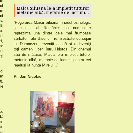
um
ut
Maica Siluana le-a împletit tuturor
um
metanie albă, metanie de lacrimi...
nt
na
”
Pogorârea
Maicii Siluana
în iadul psihologic
ţi
şi social al României post-comuniste
au
reprezintă una dintre cele mai frumoase
ul
sărbătorii ale Bisericii,
reînzestrate cu copiii
i,
lui Dumnezeu, reveniţi acasă şi redeveniţi
na
toţi oameni liberi întru Hristos.
Din ghemul
ul
său de mătase, Maica le-a împletit tuturor
şi
metanie albă, metanie de lacrimi pentru cei
readuşi la nunta Mirelui...”
ol
um
Pr. Jan Nicolae
).
ie
se
tă
in
de
ai