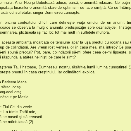
omnului, Anul Nou şi Bobotează aduce, parcă, o anumită relaxare. Cel puţin 
uprafaţa lucrurilor o anumită stare de optimism se face simţită. Ce se întâmp
n adâncul sufletului, singur Dumnezeu cunoaşte.
in pricina contextului dificil care defineşte viaţa omului de un anumit ti
ncoace se observă la mulţi o anumită predispoziţie spre deznădejde. Tristeţe
esemnarea, plictiseala îşi fac loc tot mai mult în sufletele multora.
n această ambianţă încărcată de tensiune apar la uşă preotul cu icoana sau 
rup de colindători. Are vreun rost venirea lor în casa mea, mă întreb? Ce poa
ă-mi spună preotul? Pot, oare, colindătorii să-mi ofere ceea ce-mi lipseşte, s
i răspundă la atâtea nelinişti pe care le simt?
aşterea Ta, Hristoase, Dumnezeul nostru, răsărit-a lumii lumina cunoştinţei (1
steşte preotul în casa creştinului. Iar colindătorii explică:
a Betleem Maria
n sărac locaş
âng-acel oraş
 născut pe Mesia.
e Fiul Cel din vecie
e L-a trimis Tatăl mie,
ă se nască şi să crească
ă ne mântuiască (2).