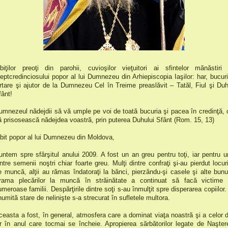
ubiţilor preoţi din parohii, cuvioşilor vieţuitori ai sfintelor mănăstiri 
reptcredinciosului popor al lui Dumnezeu din Arhiepiscopia Iaşilor: har, bucuri
ertare şi ajutor de la Dumnezeu Cel în Treime preaslăvit – Tatăl, Fiul şi Duh
fânt!
umnezeul nădejdii să vă umple pe voi de toată bucuria şi pacea în credinţă, 
ă prisosească nădejdea voastră, prin puterea Duhului Sfânt (Rom. 15, 13)
ubit popor al lui Dumnezeu din Moldova,
untem spre sfârşitul anului 2009. A fost un an greu pentru toţi, iar pentru un
intre semenii noştri chiar foarte greu. Mulţi dintre confraţi şi-au pierdut locuri
e muncă, alţii au rămas îndatoraţi la bănci, pierzându-şi casele şi alte bunur
rama plecărilor la muncă în străinătate a continuat să facă victime 
umeroase familii. Despărţirile dintre soţi s-au înmulţit spre disperarea copiilor.
numită stare de nelinişte s-a strecurat în sufletele multora.
ceasta a fost, în general, atmosfera care a dominat viaţa noastră şi a celor d
ur în anul care tocmai se încheie. Apropierea sărbătorilor legate de Naşter