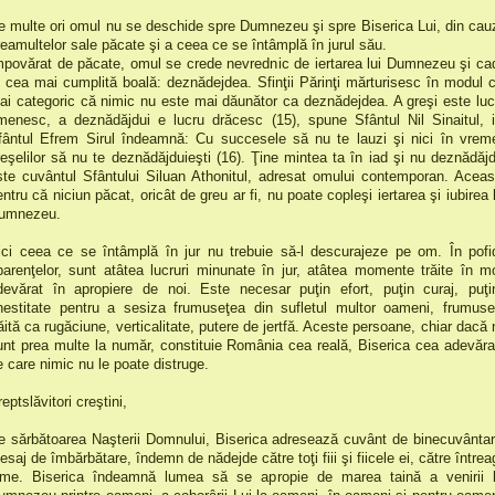
e multe ori omul nu se deschide spre Dumnezeu şi spre Biserica Lui, din cau
reamultelor sale păcate şi a ceea ce se întâmplă în jurul său.
mpovărat de păcate, omul se crede nevrednic de iertarea lui Dumnezeu şi ca
n cea mai cumplită boală: deznădejdea. Sfinţii Părinţi mărturisesc în modul c
ai categoric că nimic nu este mai dăunător ca deznădejdea. A greşi este luc
menesc, a deznădăjdui e lucru drăcesc (15), spune Sfântul Nil Sinaitul, i
fântul Efrem Sirul îndeamnă: Cu succesele să nu te lauzi şi nici în vrem
reşelilor să nu te deznădăjduieşti (16). Ţine mintea ta în iad şi nu deznădăjd
ste cuvântul Sfântului Siluan Athonitul, adresat omului contemporan. Aceas
ntru că niciun păcat, oricât de greu ar fi, nu poate copleşi iertarea şi iubirea 
umnezeu.
ici ceea ce se întâmplă în jur nu trebuie să-l descurajeze pe om. În pofi
parenţelor, sunt atâtea lucruri minunate în jur, atâtea momente trăite în m
devărat în apropiere de noi. Este necesar puţin efort, puţin curaj, puţi
nestitate pentru a sesiza frumuseţea din sufletul multor oameni, frumuse
răită ca rugăciune, verticalitate, putere de jertfă. Aceste persoane, chiar dacă 
unt prea multe la număr, constituie România cea reală, Biserica cea adevăra
e care nimic nu le poate distruge.
eptslăvitori creştini,
e sărbătoarea Naşterii Domnului, Biserica adresează cuvânt de binecuvântar
esaj de îmbărbătare, îndemn de nădejde către toţi fiii şi fiicele ei, către întrea
ume. Biserica îndeamnă lumea să se apropie de marea taină a venirii l