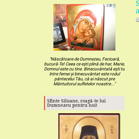
"Născătoare de Dumnezeu, Fecioară,
bucură-Te! Ceea ce ești plină de har, Marie,
Domnul este cu tine. Binecuvântată ești tu
între femei și binecuvântat este rodul
pântecelui Tău, că ai născut pre
Mântuitorul sufletelor noastre..."
Sfinte Siluane, roagă-te lui
Dumnezeu pentru noi!