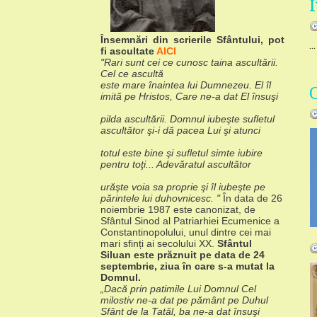
Însemnări din scrierile Sfântului, pot
...
fi ascultate
AICI
"Rari sunt cei ce cunosc taina ascultării.
Cel ce ascultă
este mare înaintea lui Dumnezeu. El îl
imită pe Hristos, Care ne-a dat El însuşi
pilda ascultării. Domnul iubeşte sufletul
ascultător şi-i dă pacea Lui şi atunci
totul este bine şi sufletul simte iubire
pentru toţi... Adevăratul ascultător
urăşte voia sa proprie şi îl iubeşte pe
părintele lui duhovnicesc. "
În data de 26
noiembrie 1987 este canonizat, de
Sfântul Sinod
al Patriarhiei Ecumenice a
Constantinopolului, unul dintre cei mai
mari sfinți
ai secolului XX.
Sfântul
Siluan este prăznuit pe data de 24
septembrie,
ziua în care s-a mutat la
Domnul.
„Dacă prin patimile Lui Domnul Cel
milostiv ne-a dat pe
pământ pe Duhul
Sfânt de la Tatăl, ba ne-a dat însuşi