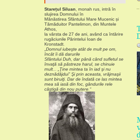
...
Starețul Siluan
, monah rus, intră în
slujirea Domnului în
Mănăstirea Sfântului Mare Mucenic și
Tămăduitor Pantelimon, din Muntele
Athos,
la vârsta de 27 de ani, având ca întărire
rugăciunile Părintelui Ioan de
Kronstadt.
„
Domnul iubeşte atât de mult pe om,
încât îi dă darurile
Sfântului Duh, dar până când sufletul se
învaţă să păstreze harul, se chinuie
mult... „Ţine mintea ta în iad şi nu
deznădăjdui” Şi prin aceasta, vrăjmaşii
sunt biruiţi. Dar de îndată ce las mintea
mea să iasă din foc, gândurile rele
câştigă din nou putere.“