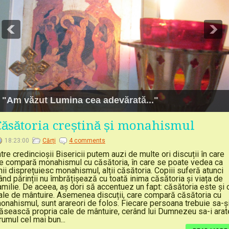
"Am văzut Lumina cea adevărată..."
Căsătoria creștină și monahismul
18:23:00
Cărți
4 comments
ntre credincioșii Bisericii putem auzi de multe ori discuții în care
e compară monahismul cu căsătoria, în care se poate vedea ca
nii disprețuiesc monahismul, alții căsătoria. Copiii suferă atunci
ând părinții nu îmbrățișează cu toată inima căsătoria și viața de
amilie. De aceea, aș dori să accentuez un fapt: căsătoria este și 
ale de mântuire. Asemenea discuții, care compară căsătoria cu
onahismul, sunt arareori de folos. Fiecare persoana trebuie sa-ș
ăsească propria cale de mântuire, cerând lui Dumnezeu sa-i arat
rumul cel mai bun...