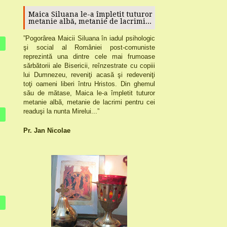
Maica Siluana le-a împletit tuturor
metanie albă, metanie de lacrimi...
”
Pogorârea
Maicii Siluana
în iadul psihologic
şi social al României post-comuniste
reprezintă una dintre cele mai frumoase
sărbătorii ale Bisericii,
reînzestrate cu copiii
lui Dumnezeu, reveniţi acasă şi redeveniţi
toţi oameni liberi întru Hristos.
Din ghemul
său de mătase, Maica le-a împletit tuturor
metanie albă, metanie de lacrimi pentru cei
readuşi la nunta Mirelui...”
Pr. Jan Nicolae