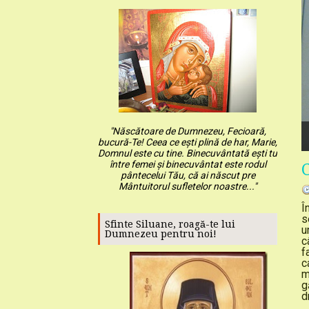
"Născătoare de Dumnezeu, Fecioară,
bucură-Te! Ceea ce ești plină de har, Marie,
Domnul este cu tine. Binecuvântată ești tu
1
2
3
4
5
între femei și binecuvântat este rodul
pântecelui Tău, că ai născut pre
Mântuitorul sufletelor noastre..."
Î
s
Sfinte Siluane, roagă-te lui
u
Dumnezeu pentru noi!
c
f
c
m
g
d