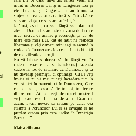
fără El! Şi când mi-a dat sensul vieţii am
intrat în Bucuria Lui şi în Dragostea Lui şi
ele,
Bucuria şi
Dragostea, m-au trimis să
slujesc durea celor care încă se întreabă ce
sens are viaţa, ce sens are suferinţa?
I
ată-mă, aşadar, cu voi, lângă voi, dar mai
ales cu Domnul
, Care este cu voi şi de la care
învăţ mereu cu uimire şi recunoştinţă, cât de
mare este mila Lui, cât de mult ne respectă
libertatea şi câţi oameni minunaţi se ascund în
cotloanele întunecate ale acestei lumi chinuită
e
de o civilizaţie a morţii.
Eu vă iubesc şi doresc să fiu lângă voi în
căderile voastre, ca să transformaţi această
cădere în loc de întâlnire cu Dumnezeu şi să
nu deveniţi pesimişti, ci optimişti
.
Cu El veţi
el
învăţa să nu vă mai puneţi încredere nici în
voi şi nici în oameni, ci în Dumnezeu
, Care
e
este cu noi şi vrea să fie în noi, în fiecare
dintre noi. Atunci
veţi descoperi misterul
vieţii care este Bucuria de a fi
.
Doar că,
acum, avem nevoie să intrăm pe calea cea
strâmtă a Poruncilor Lui şi să învăţăm să ne
purtăm crucea prin care urcăm în Împărăţia
Bucuriei!”
Maica Siluana