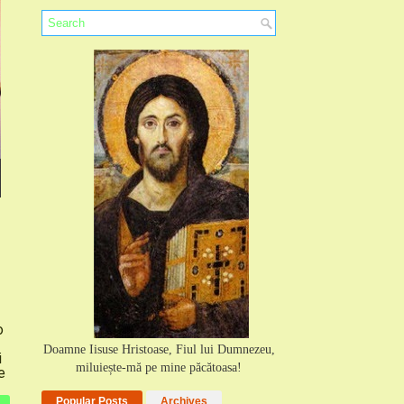
o
Doamne Iisuse Hristoase, Fiul lui Dumnezeu,
i
miluiește-mă pe mine păcătoasa!
e
Popular Posts
Archives