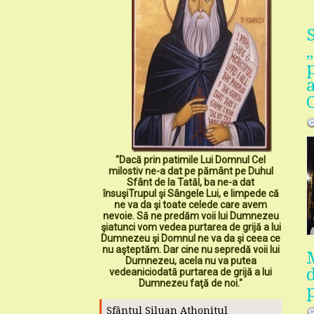
"Dacă prin patimile Lui Domnul Cel
milostiv ne-a dat pe pământ pe Duhul
Sfânt de la Tatăl, ba ne-a dat
însuşiTrupul şi Sângele Lui, e limpede că
ne va da şi toate celede care avem
nevoie. Să ne predăm voii lui Dumnezeu
şiatunci vom vedea purtarea de grijă a lui
Dumnezeu şi Domnul ne va da şi ceea ce
nu aşteptăm. Dar cine nu sepredă voii lui
Dumnezeu, acela nu va putea
vedeaniciodată purtarea de grijă a lui
Dumnezeu faţă de noi."
Sfântul Siluan Athonitul