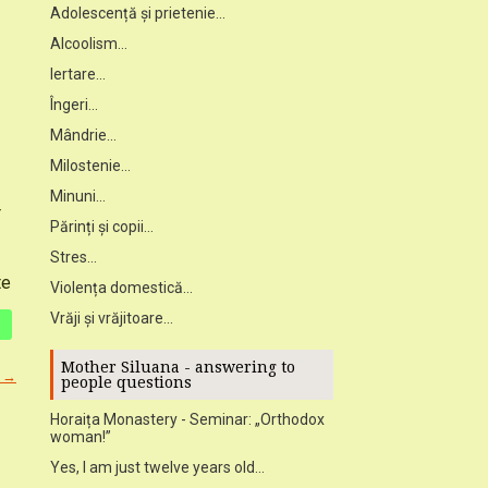
Adolescență și prietenie...
Alcoolism...
Iertare...
Îngeri...
Mândrie...
Milostenie...
Minuni...
r
Părinți și copii...
Stres...
te
Violența domestică...
Vrăji și vrăjitoare...
Mother Siluana - answering to
i →
people questions
Horaița Monastery - Seminar: „Orthodox
woman!”
Yes, I am just twelve years old...