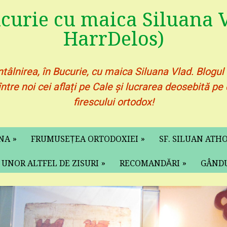
ucurie cu maica Siluana V
HarrDelos)
ntâlnirea, în Bucurie, cu maica Siluana Vlad. Blogul
între noi cei aflați pe Cale și lucrarea deosebită 
firescului ortodox!
»
»
ANA
FRUMUSEȚEA ORTODOXIEI
SF. SILUAN ATH
»
»
 UNOR ALTFEL DE ZISURI
RECOMANDĂRI
GÂNDU