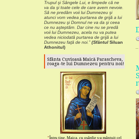
Trupul şi Sângele Lui, e
limpede că ne
va da şi toate cele de care avem nevoie.
Să ne predăm voii lui
Dumnezeu şi
atunci vom vedea purtarea de grijă a lui
Dumnezeu şi Domnul ne va da
şi ceea
ce nu aşteptăm.
Dar cine nu se predă
voii lui Dumnezeu, acela nu va
putea
vedea niciodată purtarea de grijă a lui
Dumnezeu faţă de noi.”
(Sfântul
Siluan
...
Athonitul)
Sfânta Cuvioasă Maică Parascheva,
roaga-te lui Dumnezeu pentru noi!
“
Întru tine, Maica, cu osârdie s-a mântuit cel