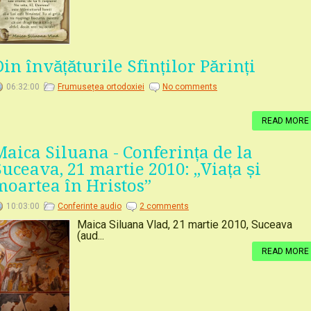
Din învățăturile Sfinților Părinți
06:32:00
Frumusețea ortodoxiei
No comments
READ MORE
Maica Siluana - Conferința de la
Suceava, 21 martie 2010: „Viața și
moartea în Hristos”
10:03:00
Conferinte audio
2 comments
Maica Siluana Vlad, 21 martie 2010, Suceava
(aud...
READ MORE