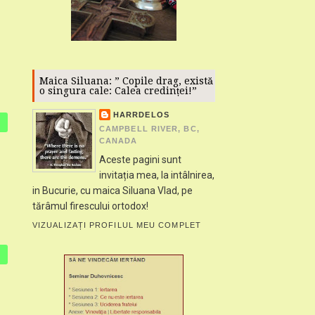
Maica Siluana: ” Copile drag, există
o singura cale: Calea credinței!”
HARRDELOS
CAMPBELL RIVER, BC,
CANADA
Aceste pagini sunt
invitația mea, la intâlnirea,
in Bucurie, cu maica Siluana Vlad, pe
tărâmul firescului ortodox!
VIZUALIZAȚI PROFILUL MEU COMPLET