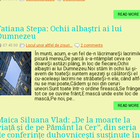
READ MORE
Tatiana Stepa: Ochii albaştri ai lui
Dumnezeu
07:45:00
Locul unor altfel de zisuri...
2 comments
În munti, acum, e-un fel de-n lăcrimareŞi lacrimil
picură mereu,De parcă s-a-ntâmplat ceva ce
doareŞi astăzi plâng, în loc de fiecare,Ochii
albaştri ai lui Dumnezeu.Noi stăm în ochii lui şi-
avem de toateŞi suntem aşezaţi şi călătoriŞi el
cu-aceleaşi lacrimi ne străbateŞi-n ele, când altf
nu se mai poate,Cădem şi noi din ceruri
uneori.Sunt toate într-o ordine firească,Se frâng
tot ce se cuvine frânt,E mască unde este loc de
mască,Pe noi, pe...
READ MORE
Maica Siluana Vlad: „De la moarte la
viață și de pe Pământ la Cer”, din seria
de conferințe duhovnicești susținute în