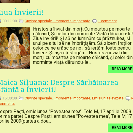
Ziua Învierii!
00:11:00
Cuvinte speciale... momente importante
1 comment
Hristos a înviat din morți,Cu moartea pe moarte
călcând, Și celor din morminte Viață dăruindu-le!
Ziua Învierii! Şi să ne luminăm cu prăznuirea, şi
unul pe altul să ne îmbrăţişăm. Să zicem fraţilor 
celor ce ne urăsc pe noi; să iertăm toate pentru
Înviere. Şi aşa să strigăm: Hristos a înviat din
morţi, cu moartea pe moarte călcând, şi celor din
morminte viaţă dăruindu-le...
READ MORE
Maica Siluana: Despre Sărbătoarea
Sfântă a Învierii!
15:30:00
Cuvinte speciale... momente importante
,
Emisiuni televizate
omments
espre Paști, emisiunea "Povestea mea", Tele M, 17 aprilie 2009
prima parte) Despre Paști, emisiunea "Povestea mea", Tele M,17
prilie 2009(partea a dou...
READ MORE