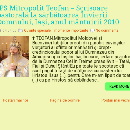
ÎPS Mitropolit Teofan – Scrisoare
pastorală la sărbătoarea Învierii
Domnului, Iași, anul mântuirii 2010
04:54:00
Cuvinte speciale... momente importante
No comments
† TEOFAN,Mitropolitul Moldovei şi
Bucovinei Iubiţilor preoţi din parohii, cuvioşilor
vieţuitori ai sfintelor mănăstiri şi drept-
credinciosului popor al lui Dumnezeu din
Arhiepiscopia Iaşilor: har, bucurie, iertare şi ajuto
de la Dumnezeu Cel în Treime preaslăvit – Tatăl,
Fiul şi Duhul Sfânt!Eu pe toate le socotesc că
sunt pagubă faţă de înălţimea cunoaşterii lui
Hristos Iisus (…), pentru Care m-am lipsit de toa
(…) ca pe Hristos să dobândesc...
READ MORE
← Postări mai noi
Pagina de pornire
Postări mai vech