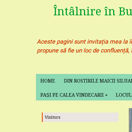
Întâlnire în B
Aceste pagini sunt invitația mea la î
propune să fie un loc de confluență, 
HOME
DIN ROSTIRILE MAICII SILU
»
PAȘI PE CALEA VINDECARII
LOCUL
Visitors