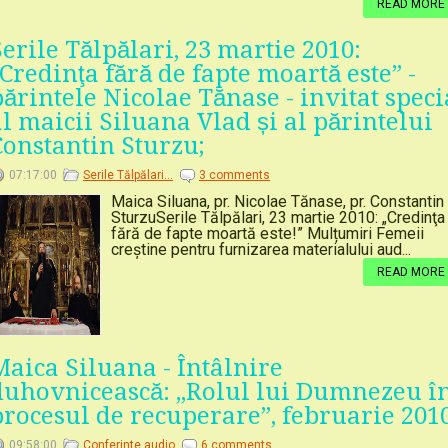
READ MORE
Serile Tălpălari, 23 martie 2010:
„Credinţa fără de fapte moartă este” -
părintele Nicolae Tănase - invitat speci
al maicii Siluana Vlad și al părintelui
Constantin Sturzu;
07:17:00
Serile Tălpălari...
3 comments
Maica Siluana, pr. Nicolae Tănase, pr. Constantin
SturzuSerile Tălpălari, 23 martie 2010: „Credinţa
fără de fapte moartă este!” Mulțumiri Femeii
creștine pentru furnizarea materialului aud...
READ MORE
Maica Siluana - Întâlnire
duhovnicească: „Rolul lui Dumnezeu î
procesul de recuperare”, februarie 201
09:58:00
Conferinte audio
6 comments