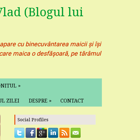
lad (Blogul lui
 apare cu binecuvântarea maicii și își
pe care maica o desfășoară, pe tărâmul
»
ONITUL
»
L ZILEI
DESPRE
CONTACT
Social Profiles