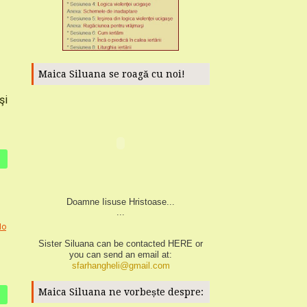
Maica Siluana se roagă cu noi!
şi
Doamne Iisuse Hristoase...
...
No
Sister Siluana can be contacted
HERE
or
you can send an email at:
sfarhangheli@gmail.com
Maica Siluana ne vorbește despre: