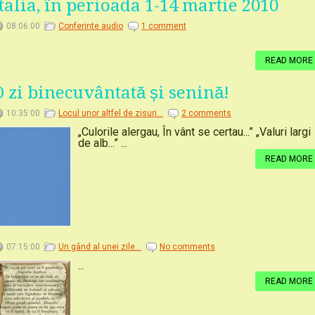
Italia, în perioada 1-14 martie 2010
08:06:00
Conferinte audio
1 comment
READ MORE
O zi binecuvântată și senină!
10:35:00
Locul unor altfel de zisuri...
2 comments
„Culorile alergau, În vânt se certau...” „Valuri largi
de alb...” ...
READ MORE
07:15:00
Un gând al unei zile...
No comments
...
READ MORE