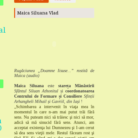
Maica Siluana Vlad
al
Rugăciunea „Doamne Iisuse...” rostită de
Maica (audio)
Maica Siluana
este
stareța Mănăstirii
Sfântul Siluan Athonitul
și
coordonatoarea
Centrului de Formare și Consiliere
Sfinții
Arhangheli Mihail și Gavriil, din Iași
!
„Schimbarea a intervenit în viaţa mea în
momentul în care n-am mai putut trăi fără
sens.
Nu puteam nici să trăiesc şi nici să mor,
n
adică să mă sinucid fără sens.
Atunci, am
0
acceptat existenţa lui Dumnezeu şi I-am cerut
să dea sens vieţii mele.
Restul făceam rost şi