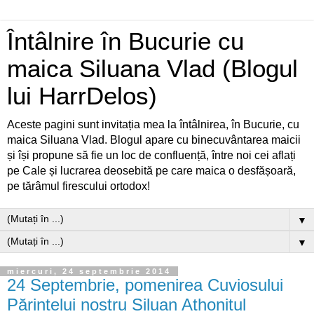
Întâlnire în Bucurie cu
maica Siluana Vlad (Blogul
lui HarrDelos)
Aceste pagini sunt invitația mea la întâlnirea, în Bucurie, cu
maica Siluana Vlad. Blogul apare cu binecuvântarea maicii
și își propune să fie un loc de confluență, între noi cei aflați
pe Cale și lucrarea deosebită pe care maica o desfășoară,
pe tărâmul firescului ortodox!
▼
▼
miercuri, 24 septembrie 2014
24 Septembrie, pomenirea Cuviosului
Părintelui nostru Siluan Athonitul