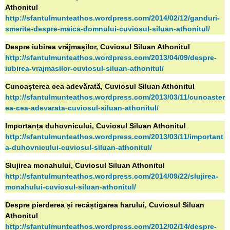
Athonitul
http://sfantulmunteathos.wordpress.com/2014/02/12/ganduri-
smerite-despre-maica-domnului-cuviosul-siluan-athonitul/
Despre iubirea vrăjmașilor, Cuviosul Siluan Athonitul
http://sfantulmunteathos.wordpress.com/2013/04/09/despre-
iubirea-vrajmasilor-cuviosul-siluan-athonitul/
Cunoașterea cea adevărată, Cuviosul Siluan Athonitul
http://sfantulmunteathos.wordpress.com/2013/03/11/cunoaster
ea-cea-adevarata-cuviosul-siluan-athonitul/
Importanța duhovnicului, Cuviosul Siluan Athonitul
http://sfantulmunteathos.wordpress.com/2013/03/11/important
a-duhovnicului-cuviosul-siluan-athonitul/
Slujirea monahului, Cuviosul Siluan Athonitul
http://sfantulmunteathos.wordpress.com/2014/09/22/slujirea-
monahului-cuviosul-siluan-athonitul/
Despre pierderea și recâștigarea harului, Cuviosul Siluan
Athonitul
http://sfantulmunteathos.wordpress.com/2012/02/14/despre-