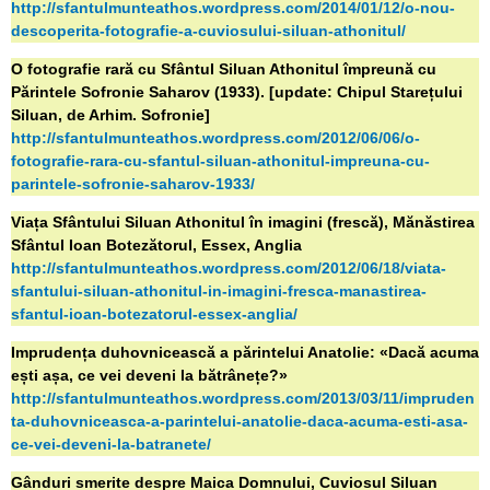
http://sfantulmunteathos.wordpress.com/2014/01/12/o-nou-
descoperita-fotografie-a-cuviosului-siluan-athonitul/
O fotografie rară cu Sfântul Siluan Athonitul împreună cu
Părintele Sofronie Saharov (1933). [update: Chipul Starețului
Siluan, de Arhim. Sofronie]
http://sfantulmunteathos.wordpress.com/2012/06/06/o-
fotografie-rara-cu-sfantul-siluan-athonitul-impreuna-cu-
parintele-sofronie-saharov-1933/
Viața Sfântului Siluan Athonitul în imagini (frescă), Mănăstirea
Sfântul Ioan Botezătorul, Essex, Anglia
http://sfantulmunteathos.wordpress.com/2012/06/18/viata-
sfantului-siluan-athonitul-in-imagini-fresca-manastirea-
sfantul-ioan-botezatorul-essex-anglia/
Imprudența duhovnicească a părintelui Anatolie: «Dacă acuma
ești așa, ce vei deveni la bătrânețe?»
http://sfantulmunteathos.wordpress.com/2013/03/11/impruden
ta-duhovniceasca-a-parintelui-anatolie-daca-acuma-esti-asa-
ce-vei-deveni-la-batranete/
Gânduri smerite despre Maica Domnului, Cuviosul Siluan