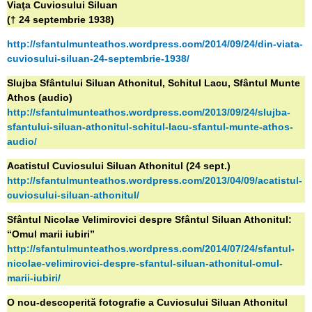
Viaţa Cuviosului Siluan
(† 24 septembrie 1938)
http://sfantulmunteathos.wordpress.com/2014/09/24/din-viata-
cuviosului-siluan-24-septembrie-1938/
Slujba Sfântului Siluan Athonitul, Schitul Lacu, Sfântul Munte
Athos (audio)
http://sfantulmunteathos.wordpress.com/2013/09/24/slujba-
sfantului-siluan-athonitul-schitul-lacu-sfantul-munte-athos-
audio/
Acatistul Cuviosului Siluan Athonitul (24 sept.)
http://sfantulmunteathos.wordpress.com/2013/04/09/acatistul-
cuviosului-siluan-athonitul/
Sfântul Nicolae Velimirovici despre Sfântul Siluan Athonitul:
“Omul marii iubiri”
http://sfantulmunteathos.wordpress.com/2014/07/24/sfantul-
nicolae-velimirovici-despre-sfantul-siluan-athonitul-omul-
marii-iubiri/
O nou-descoperită fotografie a Cuviosului Siluan Athonitul