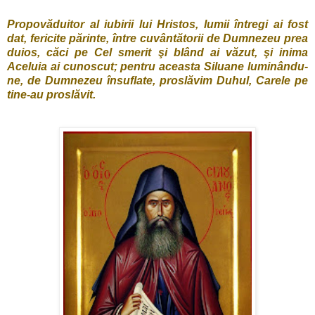
Propovăduitor al iubirii lui Hristos, lumii întregi ai fost
dat, fericite părinte, între cuvântătorii de Dumne­zeu prea
duios, căci pe Cel smerit şi blând ai văzut, şi inima
Aceluia ai cunoscut; pentru aceasta Siluane luminându-
ne, de Dumnezeu însuflate, proslăvim Du­hul, Carele pe
tine-au proslăvit.