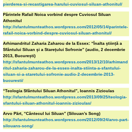
pierderea-si-recastigarea-harului-cuviosul-siluan-athonitul/
Părintele Rafail Noica vorbind despre Cuviosul Siluan
Athonitul
http://sfantulmunteathos.wordpress.com/2012/05/14/parintele-
rafail-noica-vorbind-despre-cuviosul-siluan-athonitul/
Arhimandritul Zaharia Zaharou de la Essex: “Înalta știință a
Sfântului Siluan și a Starețului Sofronie” (audio, 2 decembrie
2013, București)
http://sfantulmunteathos.wordpress.com/2013/12/10/arhimand
ritul-zaharia-zaharou-de-la-essex-inalta-stiinta-a-sfantului-
siluan-si-a-staretului-sofronie-audio-2-decembrie-2013-
bucuresti/
“Teologia Sfântului Siluan Athonitul”, Ioannis Zizioulas
http://sfantulmunteathos.wordpress.com/2013/09/25/teologia-
sfantului-siluan-athonitul-ioannis-zizioulas/
Arvo Pärt, “Cântecul lui Siluan” (Silouan’s Song)
http://sfantulmunteathos.wordpress.com/2012/09/24/arvo-part-
silouans-song/