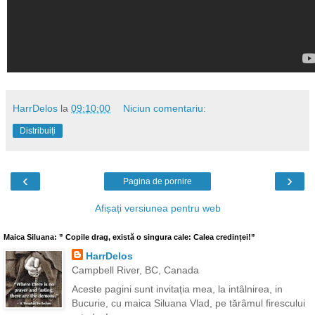
HarrDelos
la
09:10:00
Niciun comentariu:
Distribuiți
‹
›
Pagina de pornire
Afișați versiunea pentru web
Maica Siluana: ” Copile drag, există o singura cale: Calea credinței!”
HarrDelos
Campbell River, BC, Canada
Aceste pagini sunt invitația mea, la intâlnirea, in
Bucurie, cu maica Siluana Vlad, pe tărâmul firescului