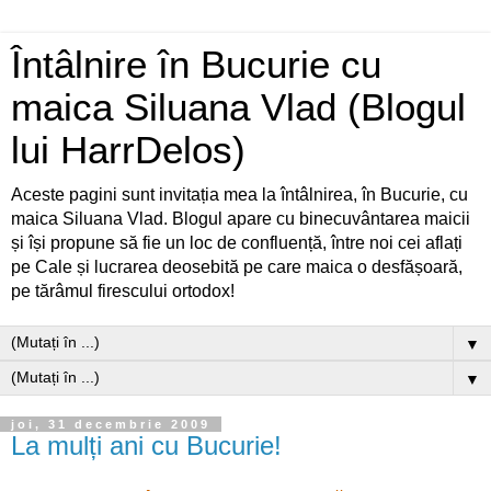
Întâlnire în Bucurie cu
maica Siluana Vlad (Blogul
lui HarrDelos)
Aceste pagini sunt invitația mea la întâlnirea, în Bucurie, cu
maica Siluana Vlad. Blogul apare cu binecuvântarea maicii
și își propune să fie un loc de confluență, între noi cei aflați
pe Cale și lucrarea deosebită pe care maica o desfășoară,
pe tărâmul firescului ortodox!
▼
▼
joi, 31 decembrie 2009
La mulți ani cu Bucurie!