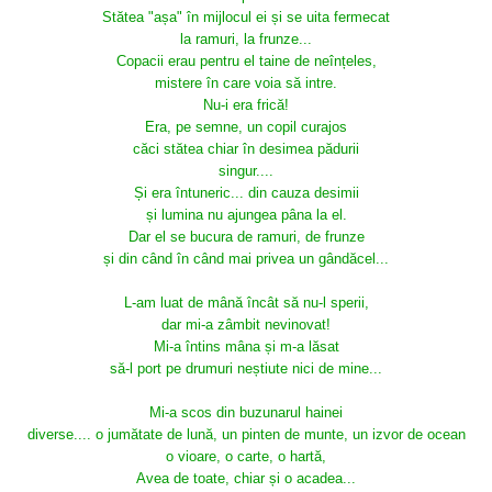
Stătea "așa" în mijlocul ei și se uita fermecat
la ramuri, la frunze...
Copacii erau pentru el taine de neînțeles,
mistere în care voia să intre.
Nu-i era frică!
Era, pe semne, un copil curajos
căci stătea chiar în desimea pădurii
singur....
Și era întuneric... din cauza desimii
și lumina nu ajungea pâna la el.
Dar el se bucura de ramuri, de frunze
și din când în când mai privea un gândăcel...
L-am luat de mână încât să nu-l sperii,
dar mi-a zâmbit nevinovat!
Mi-a întins mâna și m-a lăsat
să-l port pe drumuri neștiute nici de mine...
Mi-a scos din buzunarul hainei
diverse.... o jumătate de lună, un pinten de munte, un izvor de ocean
o vioare, o carte, o hartă,
Avea de toate, chiar și o acadea...