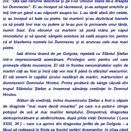
zis: ”Iată văd cerurile deschise şi pe Fiul Omului stând de-a dreapta
lui Dumnezeu”. Ei au început să răcnească, şi-au astupat urechile şi
toţi într-un gând s-au năpustit asupra lui. L-au târât afară din cetate,
şi au început a-l bate cu pietre. Iar martorii şi-au dezbrăcat hainele
ca să poată lovi mai cu putere şi le-au pus la picioarele unui tânăr,
numit Saul. Era obiceiul ca martorii să pună mâna pe capul
vinovatului şi să spună: sângele acestuia să cadă asupra lor, pentru
că el blasfemia numele lui Dumnezeu şi ei aruncau cele mai mari
pietre.
Iată divina dramă de pe Golgota, repetată cu Sfântul Ştefan
într-o impresionantă asemănare. Privilegiu unic pentru cel care
primeşte sfânta mucenicie. El stă în fruntea nenumăratelor oştiri de
martiri câţi au fost şi încă câţi vor mai fi până la sfârşitul veacurilor.
El stă smerit în capătul şirului nesfârşit de martiri, mărturisitori ai
dumnezeirii Domnului Hristos. Prima picătură de sânge căzută din
trupul Sfântului Ştefan a însemnat sămânţa credinţei în Domnul
Hristos.
Alături de credinţă, inima mucenicului Ştefan a fost o văpaie
de dragoste ”mai mare decât moartea” pe care n-a putut-o stinge
potopul de ură al mai marilor templului. Dimpotrivă, dragostea
atotcuprinzătoare şi atotbiruitoare, după pilda vieţii Domnului ( Luca
XXIII, 34 ) – care s-a aprins din dragostea jertfei de pe Golgota – a
făcut să rodească în fiinţa sa fructul iertării duşmanilor, în clipa când