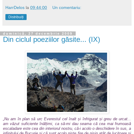
HarrDelos
la
09:44:00
Un comentariu:
Distribuiți
duminică, 27 decembrie 2009
Din ciclul poeziilor găsite... (IX)
„Nu am în plan să urc Everestul cel înalt și înfrigurat și greu de urcat...
am văzut suficiente înălțimi, ca să-mi dau seama că cea mai frumoasă
escaladare este cea din interiorul nostru, că-i acolo o deschidere în sus, a
infinitului de Bucurie și că sunt acolo niște fire de nisip atât de lucitoare
și