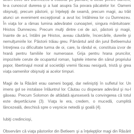
le-a cunoscut durerea şi a luat asupra Sa povara păcatelor lor. Oameni
obişnuiţi, precum păstorii, şi înţelepţi de seamă, precum magii, au trăit
atunci un eveniment excepţional: a avut loc întâlnirea lor cu Dumnezeu.
În viaţa lor a rămas lumina adevăratei cunoaşteri, singura mântuitoare:
Hristos Dumnezeu. Precum mulţi dintre cei de azi, păstorii şi magii,
înainte de a-L întâlni pe Hristos, aveau căutările, încercările, durerile şi
nemulţumirile lor. Păstorii trăiau greu. Pământul arid din jurul Betleemului
întreţinea cu dificultate turma de oi, care, la rândul ei, constituia izvor de
hrană pentru familiile lor numeroase. Grija pentru hrana pruncilor,
impozitele cerute de ocupantul roman, luptele interne din sânul propriului
popor, libertinajul moral al societăţii vremii făceau nesigură, tristă şi grea
viaţa oamenilor obişnuiţi ai acelor timpuri.
Magii de la Răsărit erau oameni bogaţi, dar neliniştiţi în sufletul lor. Un
imens gol se instalase înlăuntrul lor. Căutau cu disperare adevărul şi nu-l
găseau. Precum Solomon de altădată ajunseseră la convingerea că totul
este deşertăciune (3). Viaţa le era, credem, o mucedă, cumplită
lâncezeală, deschisă spre o veşnicie netedă şi goală (4).
Iubiţi credincioşi,
Observăm că viaţa păstorilor din Betleem şi a înţelepţilor magi din Răsărit