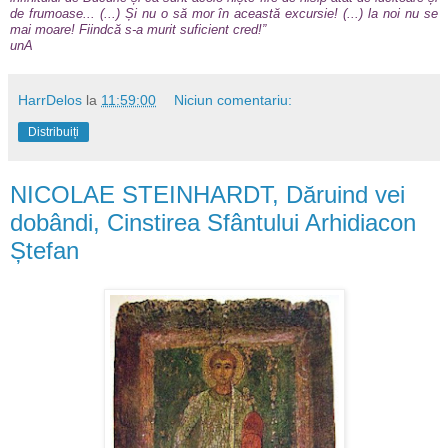
de frumoase... (...) Și nu o să mor în această excursie! (...) la noi nu se
mai moare! Fiindcă s-a murit suficient cred!”
unA
HarrDelos
la
11:59:00
Niciun comentariu:
Distribuiți
NICOLAE STEINHARDT, Dăruind vei
dobândi, Cinstirea Sfântului Arhidiacon
Ștefan