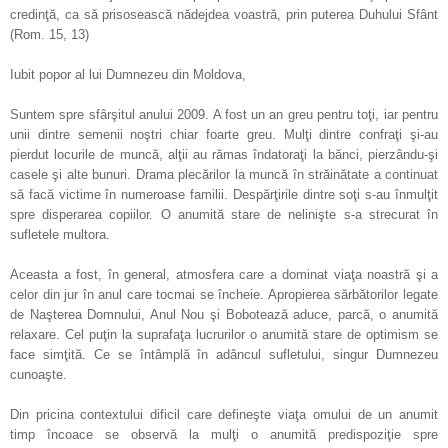
credinţă, ca să prisosească nădejdea voastră, prin puterea Duhului Sfânt
(Rom. 15, 13)
Iubit popor al lui Dumnezeu din Moldova,
Suntem spre sfârşitul anului 2009. A fost un an greu pentru toţi, iar pentru
unii dintre semenii noştri chiar foarte greu. Mulţi dintre confraţi şi-au
pierdut locurile de muncă, alţii au rămas îndatoraţi la bănci, pierzându-şi
casele şi alte bunuri. Drama plecărilor la muncă în străinătate a continuat
să facă victime în numeroase familii. Despărţirile dintre soţi s-au înmulţit
spre disperarea copiilor. O anumită stare de nelinişte s-a strecurat în
sufletele multora.
Aceasta a fost, în general, atmosfera care a dominat viaţa noastră şi a
celor din jur în anul care tocmai se încheie. Apropierea sărbătorilor legate
de Naşterea Domnului, Anul Nou şi Bobotează aduce, parcă, o anumită
relaxare. Cel puţin la suprafaţa lucrurilor o anumită stare de optimism se
face simţită. Ce se întâmplă în adâncul sufletului, singur Dumnezeu
cunoaşte.
Din pricina contextului dificil care defineşte viaţa omului de un anumit
timp încoace se observă la mulţi o anumită predispoziţie spre