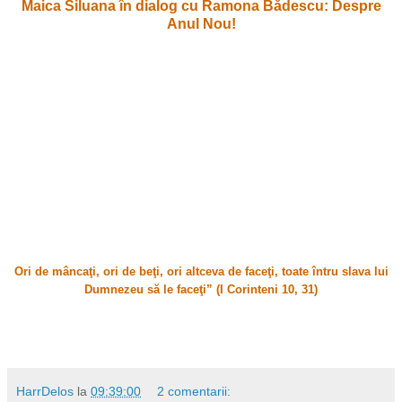
Maica Siluana în dialog cu Ramona Bădescu: Despre
Anul Nou!
Ori de mâncaţi, ori de beţi, ori altceva de faceţi, toate întru slava lui
Dumnezeu să le faceţi” (I Corinteni 10, 31)
HarrDelos
la
09:39:00
2 comentarii: