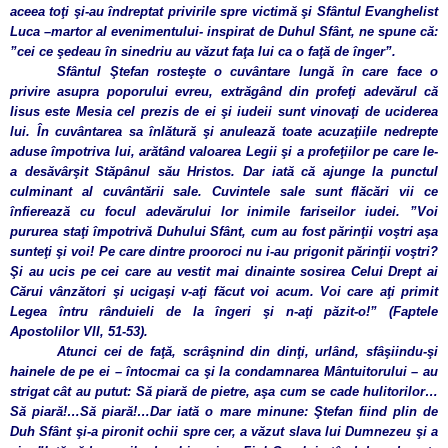
aceea toţi şi-au îndreptat privirile spre victimă şi Sfântul Evanghelist
Luca –martor al evenimentului-
inspirat de Duhul Sfânt, ne spune că:
”cei ce şedeau în sinedriu au văzut faţa lui ca o faţă de înger”.
Sfântul Ştefan rosteşte o cuvântare lungă în care face o
privire asupra poporului evreu, extrăgând din profeţi adevărul că
Iisus este Mesia cel prezis de ei şi iudeii sunt vinovaţi de uciderea
lui. În cuvântarea sa înlătură şi anulează toate acuzaţiile nedrepte
aduse împotriva lui, arătând valoarea Legii şi a profeţiilor pe care le-
a desăvârşit Stăpânul său Hristos. Dar iată că ajunge la punctul
culminant al cuvântării sale. Cuvintele sale sunt flăcări vii ce
înfierează cu focul adevărului lor inimile fariseilor iudei. ”Voi
pururea staţi împotrivă Duhului Sfânt, cum au fost părinţii voştri aşa
sunteţi şi voi! Pe care dintre prooroci nu i-au prigonit părinţii voştri?
Şi au ucis pe cei care au vestit mai dinainte sosirea Celui Drept ai
Cărui vânzători şi ucigaşi v-aţi făcut voi acum. Voi care aţi primit
Legea întru rânduieli de la îngeri şi n-aţi păzit-o!” (Faptele
Apostolilor VII, 51-53).
Atunci cei de faţă, scrâşnind din dinţi, urlând, sfâşiindu-şi
hainele de pe ei – întocmai ca şi la condamnarea Mântuitorului – au
strigat cât au putut: Să piară de pietre, aşa cum se cade hulitorilor…
Să piară!…Să piară!…Dar iată o mare minune: Ştefan fiind plin de
Duh Sfânt şi-a pironit ochii spre cer, a văzut slava lui Dumnezeu şi a