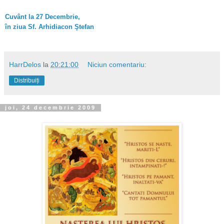
Cuvânt la 27 Decembrie,
în ziua Sf. Arhidiacon Ştefan
HarrDelos
la
20:21:00
Niciun comentariu:
Distribuiți
joi, 24 decembrie 2009