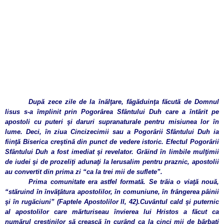
După zece zile de la înălţare, făgăduinţa făcută de Domnul
Iisus s-a împlinit prin Pogorârea Sfântului Duh care a întărit pe
apostoli cu puteri şi daruri supranaturale pentru misiunea lor în
lume. Deci, în ziua Cincizecimii sau a Pogorârii Sfântului Duh ia
fiinţă Biserica creştină din punct de vedere istoric. Efectul Pogorârii
Sfântului Duh a fost imediat şi revelator. Grăind în limbile mulţimii
de iudei şi de prozeliţi adunaţi la Ierusalim pentru praznic, apostolii
au convertit din prima zi
“ca la trei mii de suflete”.
Prima comunitate era astfel formată. Se trăia o viaţă nouă,
“st
ăruind în învăţătura apostolilor, în comuniune, în frângerea pâinii
şi în rugăciuni
” (Faptele Apostolilor II, 42).
Cuvântul cald şi puternic
al apostolilor care mărturiseau învierea lui Hristos a făcut ca
numărul creştinilor să crească în curând ca la cinci mii de bărbaţi