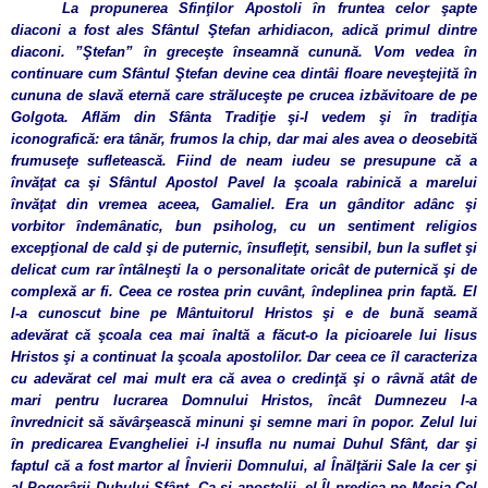
La propunerea Sfinţilor Apostoli în fruntea celor şapte
diaconi
a fost ales Sfântul Ştefan arhidiacon, adică primul dintre
diaconi. ”Ştefan” în greceşte înseamnă cunună. Vom vedea în
continuare cum Sfântul Ştefan devine cea dintâi floare neveştejită în
cununa de slavă eternă care străluceşte pe crucea
izbăvitoare de pe
Golgota. Aflăm din Sfânta Tradiţie şi-l vedem şi în tradiţia
iconografică: era tânăr, frumos la chip, dar mai ales avea o deosebită
frumuseţe sufletească. Fiind de neam iudeu se presupune că a
învăţat ca şi Sfântul Apostol Pavel la şcoala rabinică a marelui
învăţat din vremea aceea, Gamaliel. Era un gânditor adânc şi
vorbitor îndemânatic, bun psiholog, cu un sentiment religios
excepţional de cald şi de puternic, însufleţit, sensibil, bun la suflet şi
delicat cum rar întâlneşti la o personalitate oricât de puternică şi de
complexă ar fi. Ceea ce rostea prin cuvânt, îndeplinea prin faptă. El
l-a cunoscut bine pe Mântuitorul Hristos şi e de bună seamă
adevărat că şcoala cea mai înaltă a făcut-o la picioarele lui Iisus
Hristos şi a continuat la şcoala apostolilor. Dar ceea ce îl caracteriza
cu adevărat cel mai mult era că avea o credinţă şi o râvnă atât de
mari pentru lucrarea Domnului Hristos, încât Dumnezeu l-a
învrednicit să săvârşească minuni şi semne mari în popor. Zelul lui
în predicarea Evangheliei i-l insufla nu numai Duhul Sfânt, dar şi
faptul că a fost martor al Învierii Domnului, al Înălţării Sale la cer şi
al Pogorârii Duhului Sfânt. Ca şi apostolii, el Îl predica pe Mesia Cel