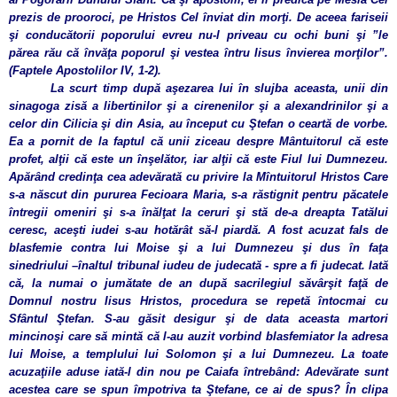
prezis de prooroci, pe Hristos Cel înviat din morţi. De aceea fariseii
şi conducătorii poporului evreu nu-l priveau cu ochi buni şi ”le
părea rău că învăţa poporul şi vestea întru Iisus învierea morţilor”.
(Faptele Apostolilor IV, 1-2).
La scurt timp după aşezarea lui în slujba aceasta, unii din
sinagoga zisă a libertinilor şi a cirenenilor şi a alexandrinilor şi a
celor din Cilicia şi din Asia, au început cu Ştefan o ceartă de vorbe.
Ea a pornit de la faptul că unii ziceau despre Mântuitorul că este
profet, alţii că este un înşelător, iar alţii că este Fiul lui Dumnezeu.
Apărând credinţa cea adevărată cu privire la Mîntuitorul Hristos Care
s-a născut din pururea Fecioara Maria, s-a răstignit pentru păcatele
întregii omeniri şi s-a înălţat la ceruri şi stă de-a dreapta Tatălui
ceresc, aceşti iudei s-au hotărât să-l piardă. A fost acuzat fals de
blasfemie contra lui Moise şi a lui Dumnezeu şi dus în faţa
sinedriului –înaltul tribunal iudeu de judecată - spre a fi judecat. Iată
că, la numai o jumătate de an după sacrilegiul săvârşit faţă de
Domnul nostru Iisus Hristos, procedura se repetă întocmai cu
Sfântul Ştefan. S-au găsit desigur şi de data aceasta martori
mincinoşi care să mintă că l-au auzit vorbind blasfemiator la adresa
lui Moise, a templului lui Solomon şi a lui Dumnezeu. La toate
acuzaţiile aduse iată-l din nou pe Caiafa întrebând: Adevărate sunt
acestea care se spun împotriva ta Ştefane, ce ai de spus
?
În clipa