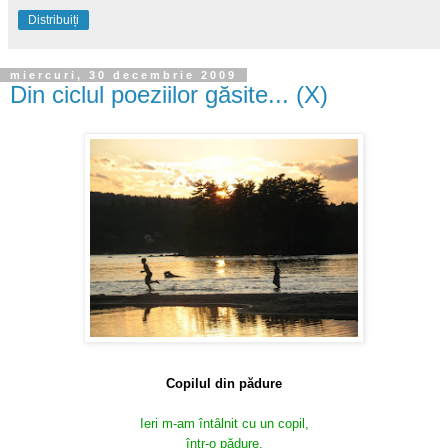
Distribuiți
miercuri, 30 decembrie 2009
Din ciclul poeziilor găsite... (X)
Copilul din pădure
Ieri m-am întâlnit cu un copil,
într-o pădure.