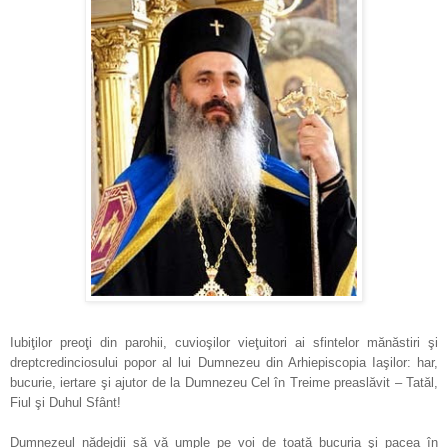
Iubiţilor preoţi din parohii, cuvioşilor vieţuitori ai sfintelor mănăstiri şi
dreptcredinciosului popor al lui Dumnezeu din Arhiepiscopia Iaşilor: har,
bucurie, iertare şi ajutor de la Dumnezeu Cel în Treime preaslăvit – Tatăl,
Fiul şi Duhul Sfânt!
Dumnezeul nădejdii să vă umple pe voi de toată bucuria şi pacea în