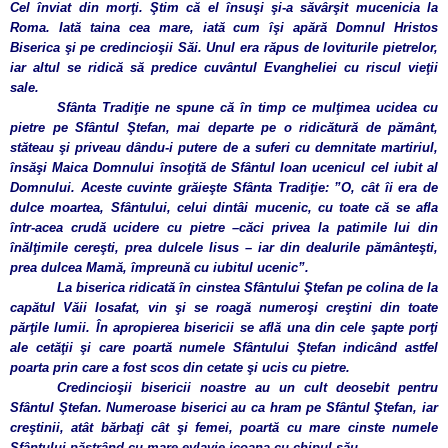
Cel înviat din morţi. Ştim că el însuşi şi-a săvârşit mucenicia la
Roma. Iată taina cea mare, iată cum îşi apără Domnul Hristos
Biserica şi pe credincioşii Săi. Unul era răpus de loviturile pietrelor,
iar altul se ridică să predice cuvântul Evangheliei cu riscul vieţii
sale.
Sfânta Tradiţie ne spune că în timp ce mulţimea ucidea cu
pietre pe Sfântul Ştefan, mai departe pe o ridicătură de pământ,
stăteau şi priveau dându-i putere de a suferi cu demnitate martiriul,
însăşi Maica Domnului însoţită de Sfântul Ioan ucenicul cel iubit al
Domnului. Aceste cuvinte grăieşte Sfânta Tradiţie: ”O, cât îi era de
dulce moartea, Sfântului, celui dintâi mucenic, cu toate că se afla
într-acea crudă ucidere cu pietre –căci privea la patimile lui din
înălţimile cereşti, prea dulcele Iisus – iar din dealurile pământeşti,
prea dulcea Mamă, împreună cu iubitul ucenic”.
La biserica ridicată în cinstea Sfântului Ştefan pe colina de la
capătul Văii Iosafat, vin şi se roagă numeroşi creştini din toate
părţile lumii. În apropierea bisericii se află una din cele şapte porţi
ale cetăţii şi care poartă numele Sfântului Ştefan indicând astfel
poarta prin care a fost scos din cetate şi ucis cu pietre.
Credincioşii bisericii noastre au un cult deosebit pentru
Sfântul Ştefan. Numeroase biserici au ca hram pe Sfântul Ştefan, iar
creştinii, atât bărbaţi cât şi femei, poartă cu mare cinste numele
Sfântului păstrând cu mare evlavie icoana cu chipul său.