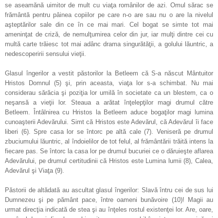
se aseamănă uimitor de mult cu viaţa românilor de azi. Omul sărac se
frământă pentru pâinea copiilor pe care n-o are sau nu o are la nivelul
aşteptărilor sale din ce în ce mai mari. Cel bogat se simte tot mai
ameninţat de criză, de nemulţumirea celor din jur, iar mulţi dintre cei cu
multă carte trăiesc tot mai adânc drama singurătăţii, a golului lăuntric, a
nedescoperirii sensului vieţii.
Glasul îngerilor a vestit păstorilor la Betleem că S-a născut Mântuitor
Hristos Domnul (5) şi, prin aceasta, viaţa lor s-a schimbat. Nu mai
considerau sărăcia şi poziţia lor umilă în societate ca un blestem, ca o
neşansă a vieţii lor. Steaua a arătat înţelepţilor magi drumul către
Betleem. Întâlnirea cu Hristos la Betleem aduce bogaţilor magi lumina
cunoaşterii Adevărului. Simt că Hristos este Adevărul, că Adevărul îi face
liberi (6). Spre casa lor se întorc pe altă cale (7). Veniseră pe drumul
zbuciumului lăuntric, al îndoielilor de tot felul, al frământării trăită intens la
fiecare pas. Se întorc la casa lor pe drumul bucuriei ce o dăruieşte aflarea
Adevărului, pe drumul certitudinii că Hristos este Lumina lumii (8), Calea,
Adevărul şi Viaţa (9).
Păstorii de altădată au ascultat glasul îngerilor: Slavă întru cei de sus lui
Dumnezeu şi pe pământ pace, între oameni bunăvoire (10)! Magii au
urmat direcţia indicată de stea şi au înţeles rostul existenţei lor. Are, oare,