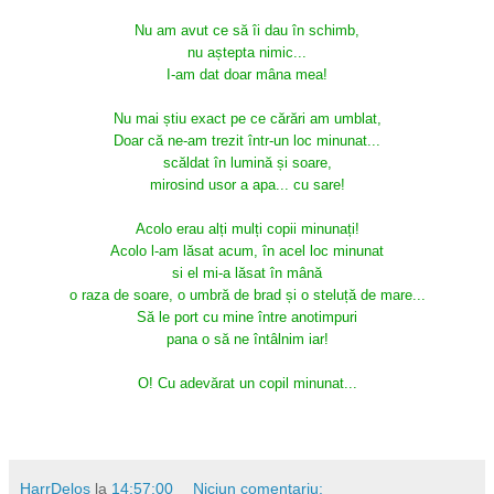
Nu am avut ce să îi dau în schimb,
nu aștepta nimic...
I-am dat doar mâna mea!
Nu mai știu exact pe ce cărări am umblat,
Doar că ne-am trezit într-un loc minunat...
scăldat în lumină și soare,
mirosind usor a apa... cu sare!
Acolo erau alți mulți copii minunați!
Acolo l-am lăsat acum, în acel loc minunat
si el mi-a lăsat în mână
o raza de soare, o umbră de brad și o steluță de mare...
Să le port cu mine între anotimpuri
pana o să ne întâlnim iar!
O! Cu adevărat un copil minunat...
HarrDelos
la
14:57:00
Niciun comentariu: