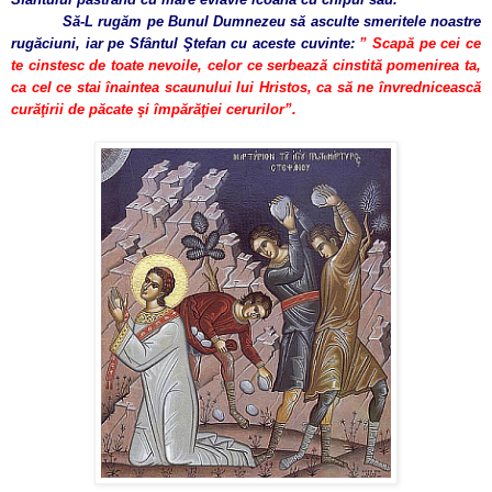
Să-L rugăm pe Bunul Dumnezeu să asculte smeritele noastre
rugăciuni, iar pe Sfântul Ştefan cu aceste cuvinte:
” Scapă pe cei ce
te cinstesc de toate nevoile, celor ce serbează cinstită pomenirea ta,
ca cel ce stai înaintea scaunului lui Hristos, ca să ne învrednicească
curăţirii de păcate şi împărăţiei cerurilor”.