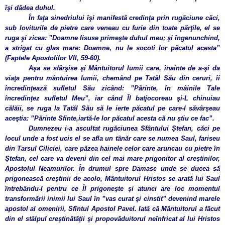
îşi dădea duhul.
În faţa sinedriului îşi manifestă credinţa prin rugăciune căci,
sub loviturile de pietre care veneau cu furie din toate părţile, el se
ruga şi zicea: ”Doamne Iisuse primeşte duhul meu; şi îngenunchind,
a strigat cu glas mare: Doamne, nu le socoti lor păcatul acesta”
(Faptele Apostolilor VII, 59-60).
Aşa se sfârşise şi Mântuitorul lumii care, înainte de a-şi da
viaţa pentru mântuirea lumii, chemând pe Tatăl Său din ceruri, îi
încredinţează sufletul Său zicând: ”Părinte, în mâinile Tale
încredinţez sufletul Meu”, iar când Îl batjocoreau şi-L chinuiau
călăii, se ruga la Tatăl Său să le ierte păcatul pe care-l săvârşeau
aceştia: ”Părinte Sfinte,iartă-le lor păcatul acesta că nu ştiu ce fac”.
Dumnezeu i-a ascultat rugăciunea Sfântului Ştefan, căci pe
locul unde a fost ucis el se afla un tânăr care se numea Saul, fariseu
din Tarsul Ciliciei, care păzea hainele celor care aruncau cu pietre în
Ştefan, cel care va deveni din cel mai mare prigonitor al creştinilor,
Apostolul Neamurilor. În drumul spre Damasc unde se ducea să
prigonească creştinii de acolo, Mântuitorul Hristos se arată lui Saul
întrebându-l pentru ce Îl prigoneşte şi atunci are loc momentul
transformării inimii lui Saul în ”vas curat şi cinstit” devenind marele
apostol al omenirii, Sfîntul Apostol Pavel. Iată că Mântuitorul a făcut
din el stâlpul creştinătăţii şi propovăduitorul neînfricat al lui Hristos