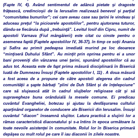
(Fapte IV, 4). Având sentimentul de adâncă pietate şi dragoste
frăţească, credincioşii de la Ierusalim realizează benevol şi parţial
“comunitatea bunurilor”; cei care aveau case sau ţarini le vindeau şi
aduceau preţul “la picioarele apostolilor”, pentru ajutorarea tuturor,
dându-se fiecăruia după „trebuinţă”. Levitul Iosif din Cipru, numit de
apostoli Varnava (Fiul mângâierii) este citat cu cinste pentru o
asemenea faptă (Faptele apostolilor IV, 36-37), în timp ce soţii Anania
şi Safira au primit pedeapsa imediată murind pe loc deoarece
“minţiseră Duhului Sfânt”. Au minţit prin oprirea pentru ei a unor
bani proveniţi din vânzarea unei ţarini, spunând apostolilor că au
adus tot. Aceasta este de fapt prima măsură disciplinară în Biserică
luată de Dumnezeu Însuşi (Faptele apostolilor I, 11) . A doua măsură
a fost aceea de a propune de către apostoli alegerea din cadrul
comunităţii a şapte bărbaţi ”plini de Duh Sfânt şi de înţelepciune”
care să slujească atât în cadrul slujbelor religioase cât şi să
supravegheze buna orânduială la mesele comune. Ei predicau
cuvântul Evangheliei, botezau şi ajutau la desfăşurarea cultului
aparţinând organelor de conducere ale Bisericii din Ierusalim. Însuşi
cuvântul ”diacon” înseamnă slujitor. Latura practică a slujirii lor a
rămas caracteristică diaconatului şi s-a întins în epoca următoare la
toate nevoile asistenţei în comunitate. Rolul lor în Biserica primară
depăşea cu mult rolul pe care îl iau diaconii în zilele noastre.