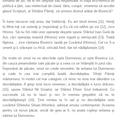
românul de azi, fie el om obişnuit sau responsabil în viaţa eco-nomică ori
politică a ţării, sau intelectual de clasă, tăria, curajul, smerenia să asculte
glasul Scripturii, al Sfinţilor Părinţi, să urmeze drumul arătat de Biserică?
În lume necazuri veţi avea, dar îndrăzniţi. Eu am biruit lumea (11). Veniţi
la Mine toţi cei osteniţi şi împovăraţi şi Eu vă voi odihni pe voi (12), zice
Hristos. Să nu fim robii unor speranţe deşarte spune Sfântul Ioan Gură de
Aur, căci speranţa noastră (Hristos) este sigură şi nemişcată (13). Toată
făptura..., zice cântarea Bisericii, laudă pe Cuvântul (Hristos), Cel ce S-a
smerit şi-L slăveşte cu frică; stricată fiind, dar tot nădăjduieşte (14).
De multe ori omul nu se deschide spre Dumnezeu şi spre Biserica Lui,
din cauza preamultelor sale păcate şi a ceea ce se întâmplă în jurul său.
Împovărat de păcate, omul se crede nevrednic de iertarea lui Dumnezeu
şi cade în cea mai cumplită boală: deznădejdea. Sfinţii Părinţi
mărturisesc în modul cel mai categoric că nimic nu este mai dăunător ca
deznădejdea. A greşi este lucru omenesc, a deznădăjdui e lucru drăcesc
(15), spune Sfântul Nil Sinaitul, iar Sfântul Efrem Sirul îndeamnă: Cu
succesele să nu te lauzi şi nici în vremea greşelilor să nu te
deznădăjduieşti (16). Ţine mintea ta în iad şi nu deznădăjdui este
cuvântul Sfântului Siluan Athonitul, adresat omului contemporan. Aceasta
pentru că niciun păcat, oricât de greu ar fi, nu poate copleşi iertarea şi
iubirea lui Dumnezeu.