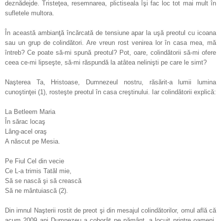
deznădejde. Tristeţea, resemnarea, plictiseala îşi fac loc tot mai mult în
sufletele multora.
În această ambianţă încărcată de tensiune apar la uşă preotul cu icoana
sau un grup de colindători. Are vreun rost venirea lor în casa mea, mă
întreb? Ce poate să-mi spună preotul? Pot, oare, colindătorii să-mi ofere
ceea ce-mi lipseşte, să-mi răspundă la atâtea nelinişti pe care le simt?
Naşterea Ta, Hristoase, Dumnezeul nostru, răsărit-a lumii lumina
cunoştinţei (1), rosteşte preotul în casa creştinului. Iar colindătorii explică:
La Betleem Maria
În sărac locaş
Lâng-acel oraş
A născut pe Mesia.
Pe Fiul Cel din vecie
Ce L-a trimis Tatăl mie,
Să se nască şi să crească
Să ne mântuiască (2).
Din imnul Naşterii rostit de preot şi din mesajul colindătorilor, omul află că
acum 2009 ani Dumnezeu a coborât pe pământ, a locuit printre oameni,