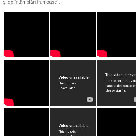
și de întâmplări frumoase…