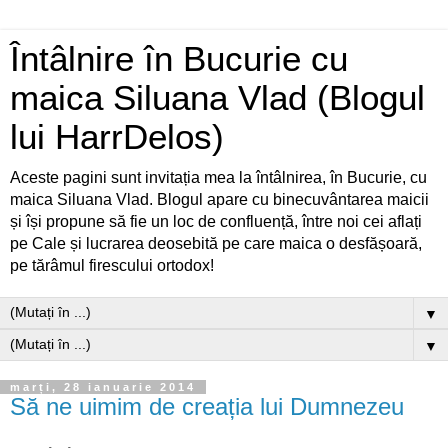
Întâlnire în Bucurie cu
maica Siluana Vlad (Blogul
lui HarrDelos)
Aceste pagini sunt invitația mea la întâlnirea, în Bucurie, cu
maica Siluana Vlad. Blogul apare cu binecuvântarea maicii
și își propune să fie un loc de confluență, între noi cei aflați
pe Cale și lucrarea deosebită pe care maica o desfășoară,
pe tărâmul firescului ortodox!
▼
▼
marți, 28 ianuarie 2014
Să ne uimim de creația lui Dumnezeu