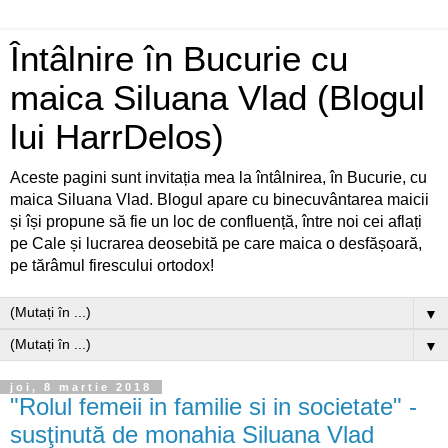
Întâlnire în Bucurie cu
maica Siluana Vlad (Blogul
lui HarrDelos)
Aceste pagini sunt invitația mea la întâlnirea, în Bucurie, cu
maica Siluana Vlad. Blogul apare cu binecuvântarea maicii
și își propune să fie un loc de confluență, între noi cei aflați
pe Cale și lucrarea deosebită pe care maica o desfășoară,
pe tărâmul firescului ortodox!
▼
▼
joi, 8 martie 2018
"Rolul femeii in familie si in societate" -
susţinută de monahia Siluana Vlad