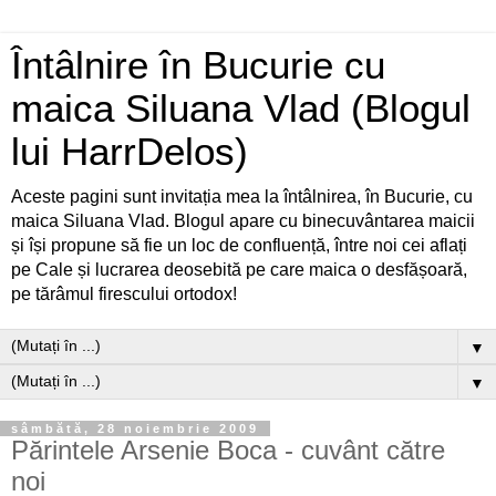
Întâlnire în Bucurie cu
maica Siluana Vlad (Blogul
lui HarrDelos)
Aceste pagini sunt invitația mea la întâlnirea, în Bucurie, cu
maica Siluana Vlad. Blogul apare cu binecuvântarea maicii
și își propune să fie un loc de confluență, între noi cei aflați
pe Cale și lucrarea deosebită pe care maica o desfășoară,
pe tărâmul firescului ortodox!
▼
▼
sâmbătă, 28 noiembrie 2009
Părintele Arsenie Boca - cuvânt către
noi