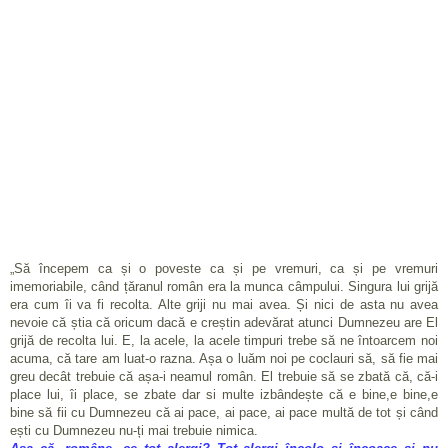
„Să începem ca și o poveste ca și pe vremuri, ca și pe vremuri
imemoriabile, când țăranul român era la munca câmpului. Singura lui grijă
era cum îi va fi recolta. Alte griji nu mai avea. Și nici de asta nu avea
nevoie că știa că oricum dacă e creștin adevărat atunci Dumnezeu are El
grijă de recolta lui. E, la acele, la acele timpuri trebe să ne întoarcem noi
acuma, că tare am luat-o razna. Așa o luăm noi pe coclauri să, să fie mai
greu decât trebuie că așa-i neamul român. El trebuie să se zbată că, că-i
place lui, îi place, se zbate dar si multe izbândește că e bine,e bine,e
bine să fii cu Dumnezeu că ai pace, ai pace, ai pace multă de tot și când
ești cu Dumnezeu nu-ți mai trebuie nimica.