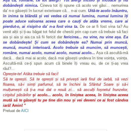
Așa că, române, ce tot alergi? Tot alergi încolo și încoace și nu
dobândești nimica
.
Cineva tot iți spune că acolo vei găsi... nemurirea
da' n-o găsești în lucruri exterioare că... n-ai cum.
Uită-te acolo înăuntru,
în inima ta blândă și vei vedea că numai lumina, numai lumina îți
poate aduce valoarea aceea care o cauți de atâta vreme, care ai
pierdut-o, ai risipit-o da' n-a fost vina ta.
De ce ar fi fost vina ta? Au
venit alții și ți-au băgat tot felul de chestii prin cap cum că trebuie să faci
aia și aia și aia ca să fii fericit dar
fericirea... nu vine, nu vine așa. Ea
se dobândește! Și cum se dobândește ea? Numai prin muncă,
muncă, muncă interioară. Acolo trebuie să muncim, să muncești,
române, numai acolo, numai acolo, numai acolo...
Așa că ascultă-mă
dacă... dacă mai ai acolo, dacă mai găsești undeva în tine voința, voința.
Ascultă-mă ce-ți spun acum că binele îți vreau eu, de ce ți-aș vrea
răul?...
Oprește-te! Atâta trebuie să faci!
Să te oprești. Să te oprești și să privești iară firul de iarbă, să vezi
floarea, să-i simți parfumul, să te închini la Sfântul Soare și să-i
mulțumești că ți-a mai dat o nouă zi... să asculți foșnetul frunzelor,
ciripitul păsărilor
și acolo... acolo, în liniștea aceea, în liniștea aceea
mută să te găsești tu pe tine din nou și vei deveni ce ai fost cândva
iară!
Amin! ”
Preluat de
AICI