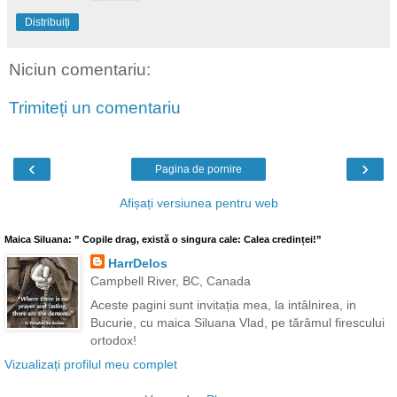
Distribuiți
Niciun comentariu:
Trimiteți un comentariu
‹
›
Pagina de pornire
Afișați versiunea pentru web
Maica Siluana: ” Copile drag, există o singura cale: Calea credinței!”
HarrDelos
Campbell River, BC, Canada
Aceste pagini sunt invitația mea, la intâlnirea, in
Bucurie, cu maica Siluana Vlad, pe tărâmul firescului
ortodox!
Vizualizați profilul meu complet