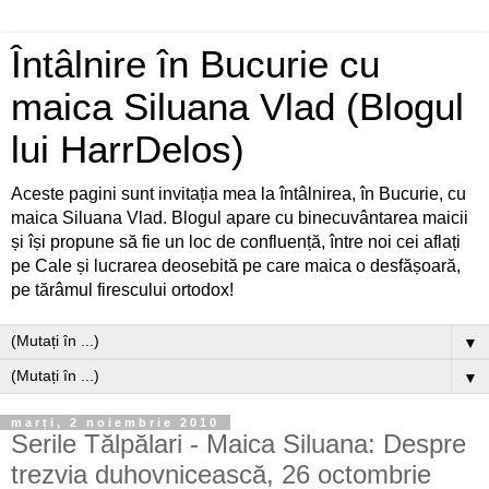
Întâlnire în Bucurie cu
maica Siluana Vlad (Blogul
lui HarrDelos)
Aceste pagini sunt invitația mea la întâlnirea, în Bucurie, cu
maica Siluana Vlad. Blogul apare cu binecuvântarea maicii
și își propune să fie un loc de confluență, între noi cei aflați
pe Cale și lucrarea deosebită pe care maica o desfășoară,
pe tărâmul firescului ortodox!
▼
▼
marți, 2 noiembrie 2010
Serile Tălpălari - Maica Siluana: Despre
trezvia duhovnicească, 26 octombrie