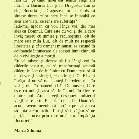
fără El! Şi când mi-a dat sensul vieţii am
intrat în Bucuria Lui şi în Dragostea Lui şi
ele,
Bucuria şi
Dragostea, m-au trimis să
slujesc durea celor care încă se întreabă ce
sens are viaţa, ce sens are suferinţa?
I
ată-mă, aşadar, cu voi, lângă voi, dar mai
ales cu Domnul
, Care este cu voi şi de la care
e →
învăţ mereu cu uimire şi recunoştinţă, cât de
mare este mila Lui, cât de mult ne respectă
libertatea şi câţi oameni minunaţi se ascund în
cotloanele întunecate ale acestei lumi chinuită
de o civilizaţie a morţii.
Eu vă iubesc şi doresc să fiu lângă voi în
căderile voastre, ca să transformaţi această
cădere în loc de întâlnire cu Dumnezeu şi să
nu deveniţi pesimişti, ci optimişti
.
Cu El veţi
învăţa să nu vă mai puneţi încredere nici în
l ,
voi şi nici în oameni, ci în Dumnezeu
, Care
este cu noi şi vrea să fie în noi, în fiecare
dintre noi. Atunci
veţi descoperi misterul
vieţii care este Bucuria de a fi
.
Doar că,
acum, avem nevoie să intrăm pe calea cea
strâmtă a Poruncilor Lui şi să învăţăm să ne
purtăm crucea prin care urcăm în Împărăţia
Bucuriei!”
Maica Siluana