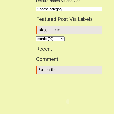
Lectura: maica Siluana Vlad
Featured Post Via Labels
Blog, istoric...
Recent
Comment
Subscribe