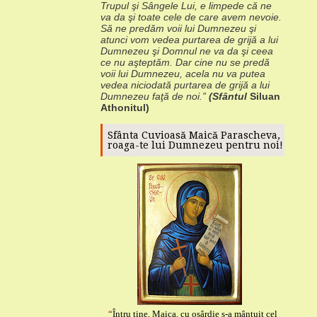
Trupul şi Sângele Lui, e
limpede că ne
va da şi toate cele de care avem nevoie.
Să ne predăm voii lui
Dumnezeu şi
atunci vom vedea purtarea de grijă a lui
Dumnezeu şi Domnul ne va da
şi ceea
ce nu aşteptăm.
Dar cine nu se predă
voii lui Dumnezeu, acela nu va
putea
vedea niciodată purtarea de grijă a lui
Dumnezeu faţă de noi.”
(Sfântul
Siluan
Athonitul)
Sfânta Cuvioasă Maică Parascheva,
roaga-te lui Dumnezeu pentru noi!
“
Întru tine, Maica, cu osârdie s-a mântuit cel