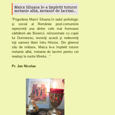
Maica Siluana le-a împletit tuturor
metanie albă, metanie de lacrimi...
”
Pogorârea
Maicii Siluana
în iadul psihologic
şi social al României post-comuniste
reprezintă una dintre cele mai frumoase
sărbătorii ale Bisericii,
reînzestrate cu copiii
lui Dumnezeu, reveniţi acasă şi redeveniţi
toţi oameni liberi întru Hristos.
Din ghemul
său de mătase, Maica le-a împletit tuturor
metanie albă, metanie de lacrimi pentru cei
readuşi la nunta Mirelui...”
Pr. Jan Nicolae