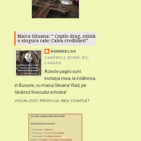
Maica Siluana: ” Copile drag, există
o singura cale: Calea credinței!”
HARRDELOS
CAMPBELL RIVER, BC,
CANADA
Aceste pagini sunt
invitația mea, la intâlnirea,
in Bucurie, cu maica Siluana Vlad, pe
tărâmul firescului ortodox!
VIZUALIZAȚI PROFILUL MEU COMPLET