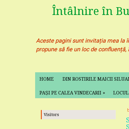
Întâlnire în B
Aceste pagini sunt invitația mea la î
propune să fie un loc de confluență, 
HOME
DIN ROSTIRILE MAICII SILU
»
PAȘI PE CALEA VINDECARII
LOCUL
Visitors