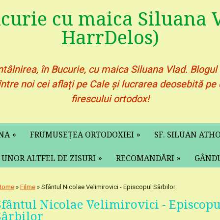
ucurie cu maica Siluana V
HarrDelos)
ntâlnirea, în Bucurie, cu maica Siluana Vlad. Blogul
între noi cei aflați pe Cale și lucrarea deosebită 
firescului ortodox!
»
»
ANA
FRUMUSEȚEA ORTODOXIEI
SF. SILUAN ATH
»
»
 UNOR ALTFEL DE ZISURI
RECOMANDĂRI
GÂNDU
Home
»
Filme
» Sfântul Nicolae Velimirovici - Episcopul Sârbilor
Sfântul Nicolae Velimirovici - Episcopu
Sârbilor