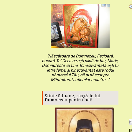
"Născătoare de Dumnezeu, Fecioară,
bucură-Te! Ceea ce ești plină de har, Marie,
Domnul este cu tine. Binecuvântată ești tu
între femei și binecuvântat este rodul
pântecelui Tău, că ai născut pre
Mântuitorul sufletelor noastre..."
Sfinte Siluane, roagă-te lui
Dumnezeu pentru noi!
R