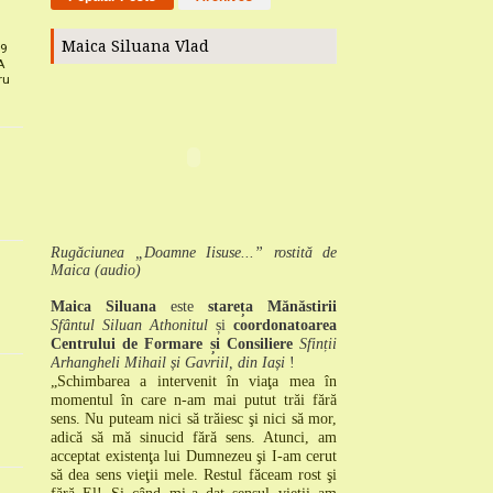
Maica Siluana Vlad
29
A
ru
Rugăciunea „Doamne Iisuse...” rostită de
Maica (audio)
Maica Siluana
este
stareța Mănăstirii
Sfântul Siluan Athonitul
și
coordonatoarea
Centrului de Formare și Consiliere
Sfinții
Arhangheli Mihail și Gavriil, din Iași
!
„Schimbarea a intervenit în viaţa mea în
momentul în care n-am mai putut trăi fără
sens.
Nu puteam nici să trăiesc şi nici să mor,
adică să mă sinucid fără sens.
Atunci, am
acceptat existenţa lui Dumnezeu şi I-am cerut
să dea sens vieţii mele.
Restul făceam rost şi