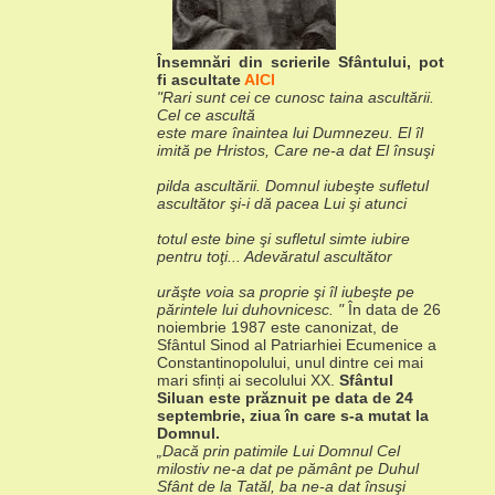
Însemnări din scrierile Sfântului, pot
fi ascultate
AICI
"Rari sunt cei ce cunosc taina ascultării.
Cel ce ascultă
este mare înaintea lui Dumnezeu. El îl
imită pe Hristos, Care ne-a dat El însuşi
pilda ascultării. Domnul iubeşte sufletul
ascultător şi-i dă pacea Lui şi atunci
totul este bine şi sufletul simte iubire
pentru toţi... Adevăratul ascultător
urăşte voia sa proprie şi îl iubeşte pe
părintele lui duhovnicesc. "
În data de 26
noiembrie 1987 este canonizat, de
Sfântul Sinod
al Patriarhiei Ecumenice a
Constantinopolului, unul dintre cei mai
mari sfinți
ai secolului XX.
Sfântul
Siluan este prăznuit pe data de 24
septembrie,
ziua în care s-a mutat la
Domnul.
„Dacă prin patimile Lui Domnul Cel
milostiv ne-a dat pe
pământ pe Duhul
Sfânt de la Tatăl, ba ne-a dat însuşi