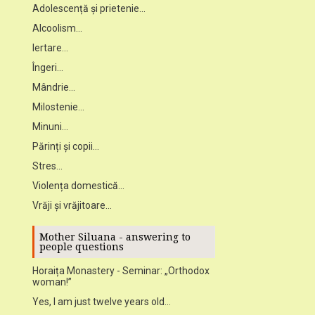
Adolescență și prietenie...
Alcoolism...
Iertare...
Îngeri...
Mândrie...
Milostenie...
Minuni...
Părinți și copii...
Stres...
Violența domestică...
Vrăji și vrăjitoare...
Mother Siluana - answering to
people questions
Horaița Monastery - Seminar: „Orthodox
woman!”
Yes, I am just twelve years old...