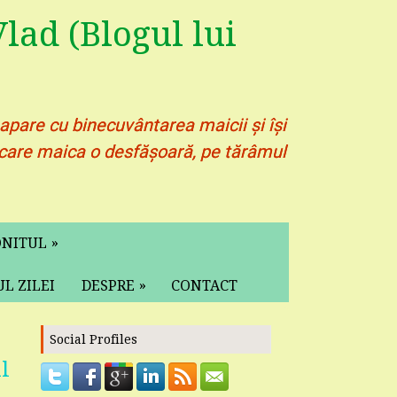
lad (Blogul lui
 apare cu binecuvântarea maicii și își
pe care maica o desfășoară, pe tărâmul
»
ONITUL
»
L ZILEI
DESPRE
CONTACT
Social Profiles
l