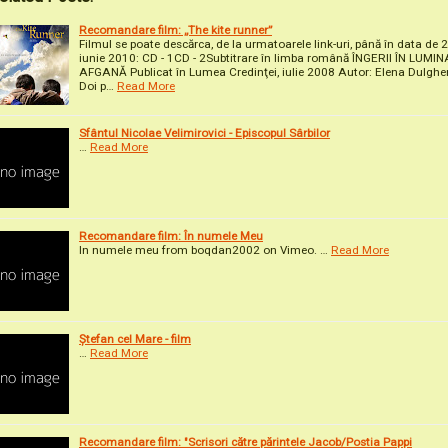
Recomandare film: „The kite runner”
Filmul se poate descărca, de la urmatoarele link-uri, până în data de 
iunie 2010: CD - 1CD - 2Subtitrare în limba română ÎNGERII ÎN LUMIN
AFGANĂ Publicat în Lumea Credinţei, iulie 2008 Autor: Elena Dulghe
Doi p…
Read More
Sfântul Nicolae Velimirovici - Episcopul Sârbilor
…
Read More
Recomandare film: În numele Meu
In numele meu from boqdan2002 on Vimeo. …
Read More
Ștefan cel Mare - film
…
Read More
Recomandare film: "Scrisori către părintele Jacob/Postia Pappi