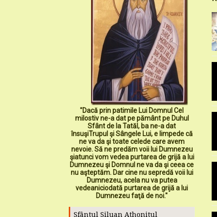
"Dacă prin patimile Lui Domnul Cel
milostiv ne-a dat pe pământ pe Duhul
Sfânt de la Tatăl, ba ne-a dat
însuşiTrupul şi Sângele Lui, e limpede că
ne va da şi toate celede care avem
nevoie. Să ne predăm voii lui Dumnezeu
şiatunci vom vedea purtarea de grijă a lui
Dumnezeu şi Domnul ne va da şi ceea ce
nu aşteptăm. Dar cine nu sepredă voii lui
Dumnezeu, acela nu va putea
vedeaniciodată purtarea de grijă a lui
Dumnezeu faţă de noi."
Sfântul Siluan Athonitul