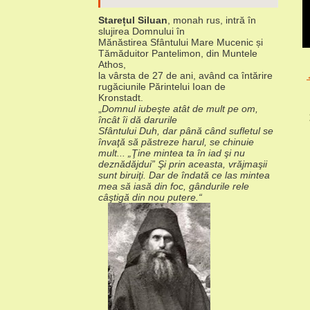
Starețul Siluan
, monah rus, intră în
slujirea Domnului în
Mănăstirea Sfântului Mare Mucenic și
Tămăduitor Pantelimon, din Muntele
Athos,
la vârsta de 27 de ani, având ca întărire
rugăciunile Părintelui Ioan de
Kronstadt.
„
Domnul iubeşte atât de mult pe om,
încât îi dă darurile
Sfântului Duh, dar până când sufletul se
învaţă să păstreze harul, se chinuie
mult... „Ţine mintea ta în iad şi nu
deznădăjdui” Şi prin aceasta, vrăjmaşii
sunt biruiţi. Dar de îndată ce las mintea
mea să iasă din foc, gândurile rele
câştigă din nou putere.“