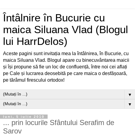
Întâlnire în Bucurie cu
maica Siluana Vlad (Blogul
lui HarrDelos)
Aceste pagini sunt invitația mea la întâlnirea, în Bucurie, cu
maica Siluana Vlad. Blogul apare cu binecuvântarea maicii
și își propune să fie un loc de confluență, între noi cei aflați
pe Cale și lucrarea deosebită pe care maica o desfășoară,
pe tărâmul firescului ortodox!
▼
▼
luni, 5 iulie 2010
... prin locurile Sfântului Serafim de
Sarov